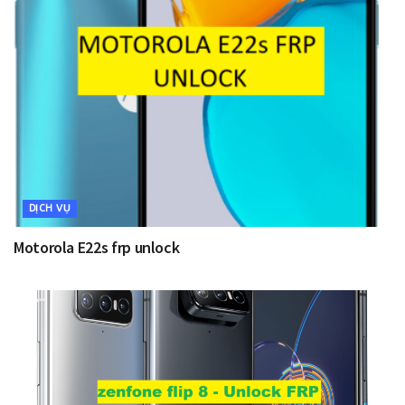
DỊCH VỤ
Motorola E22s frp unlock