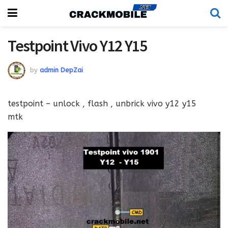
Testpoint Vivo Y12 Y15
by
admin DepZai
testpoint – unlock , flash , unbrick vivo y12 y15
mtk