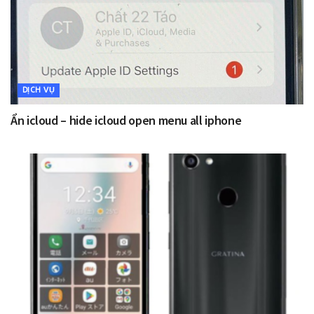
DỊCH VỤ
Ẩn icloud – hide icloud open menu all iphone