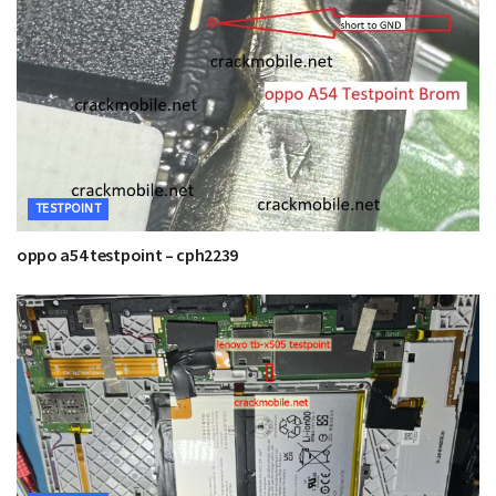
TESTPOINT
oppo a54 testpoint – cph2239