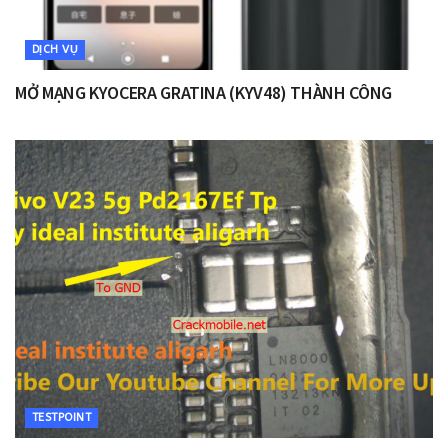
DỊCH VỤ
MỞ MẠNG KYOCERA GRATINA (KYV48) THÀNH CÔNG
TESTPOINT