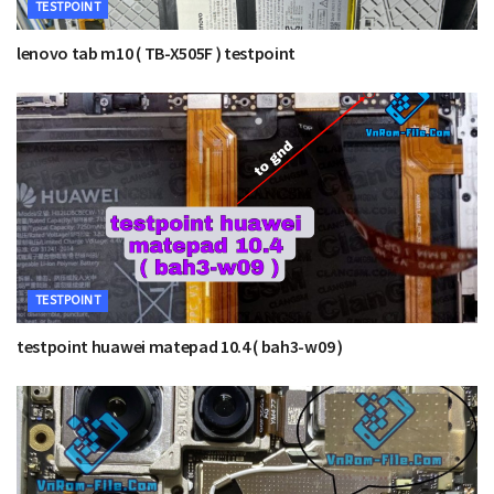
TESTPOINT
lenovo tab m10 ( TB-X505F ) testpoint
TESTPOINT
testpoint huawei matepad 10.4 ( bah3-w09 )