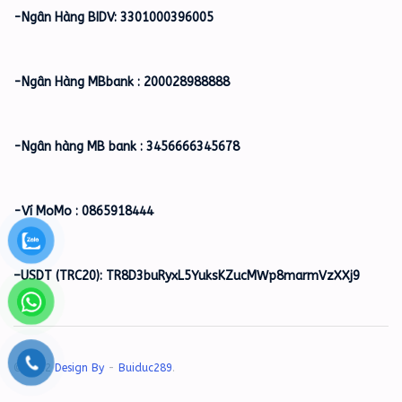
-Ngân Hàng BIDV: 3301000396005
-Ngân Hàng MBbank : 200028988888
-Ngân hàng MB bank : 3456666345678
-Ví MoMo : 0865918444
–
USDT (TRC20): TR8D3buRyxL5YuksKZucMWp8marmVzXXj9
© 2022
Design By
-
Buiduc289
.