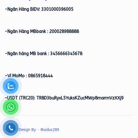
-Ngân Hàng BIDV: 3301000396005
-Ngân Hàng MBbank : 200028988888
-Ngân hàng MB bank : 3456666345678
-Ví MoMo : 0865918444
–
USDT (TRC20): TR8D3buRyxL5YuksKZucMWp8marmVzXXj9
© 2022
Design By
-
Buiduc289
.