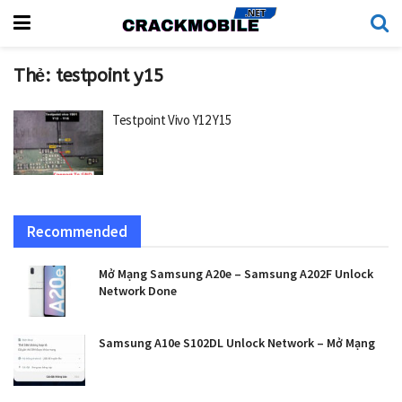
Thẻ:
testpoint y15
Testpoint Vivo Y12 Y15
Recommended
Mở Mạng Samsung A20e – Samsung A202F Unlock
Network Done
Samsung A10e S102DL Unlock Network – Mở Mạng