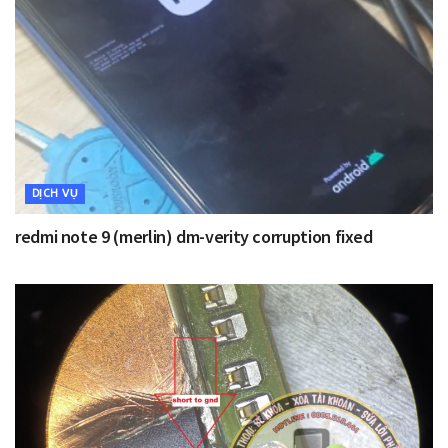
DỊCH VỤ
redmi note 9 (merlin) dm-verity corruption fixed