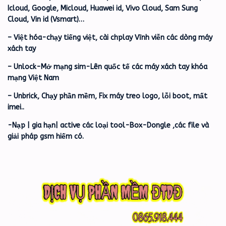
Icloud, Google, Micloud, Huawei id, Vivo Cloud, Sam Sung
Cloud, Vin id (Vsmart)…
– Việt hóa-chạy tiếng việt, cài chplay Vĩnh viễn các dòng máy
xách tay
– Unlock-Mở mạng sim-Lên quốc tế các máy xách tay khóa
mạng Việt Nam
– Unbrick, Chạy phần mềm, Fix máy treo logo, lỗi boot, mất
imei..
-Nạp | gia hạn| active các loại tool-Box-Dongle ,các file và
giải pháp gsm hiếm có.