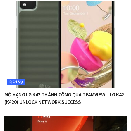
DỊCH VỤ
MỞ MẠNG LG K42 THÀNH CÔNG QUA TEAMVIEW – LG K42
(K420) UNLOCK NETWORK SUCCESS