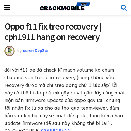
Oppo f11 fix treo recovery |
cph1911 hang on recovery
by
admin DepZai
đối với f11 ae đã check kĩ mạch volume ko chạm
chập mà vẫn treo chữ recovery (cũng không vào
recovery được mà chỉ treo dòng chữ 1 lúc sập) lỗi
này có thể bị do phá mk gây ra và gần đây cũng xuất
hiện bản firmware update của oppo gây lỗi . chúng
tôi nhận fix từ xa cho ae thợ qua teamviewer, đảm
bảo sau khi fix máy sẽ hoạt động ok , tặng kèm chặn
update firmware (để sau này không thể bị lại ) .
ZALO-HOTLINE:
0865918444