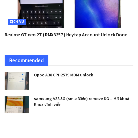
DỊCH VỤ
Realme GT neo 2T ( RMX3357 ) Heytap Account Unlock Done
Recommended
Oppo A38 CPH2579 MDM unlock
samsung A33 5G (sm-a336e) remove KG – Mở khoá
Knox vĩnh viễn