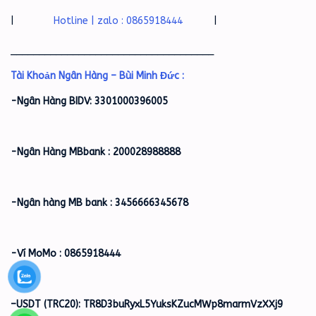
|
Hotline | zalo : 0865918444
|
____________________________________
Tài Khoản Ngân Hàng – Bùi Minh Đức :
-Ngân Hàng BIDV: 3301000396005
-Ngân Hàng MBbank : 200028988888
-Ngân hàng MB bank : 3456666345678
-Ví MoMo : 0865918444
–
USDT (TRC20): TR8D3buRyxL5YuksKZucMWp8marmVzXXj9