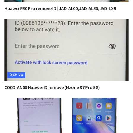
Huawei P50 Pro remove ID | JAD-AL00,JAD-AL50,JAD-LX9
DỊCH VỤ
COCO-AN00 Huawei ID remove (Nzone S7 Pro 5G)