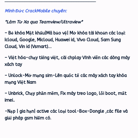
Minh Đức CrackMobile chuyên:
*Làm Từ Xa qua Teamview/Ultraview*
– Bẻ khóa Mật khẩu|Mã bảo vệ| Mở khóa tài khoản các loại:
Icloud, Google, Micloud, Huawei id, Vivo Cloud, Sam Sung
Cloud, Vin id (Vsmart)…
– Việt hóa-chạy tiếng việt, cài chplay Vĩnh viễn các dòng máy
xách tay
– Unlock-Mở mạng sim-Lên quốc tế các máy xách tay khóa
mạng Việt Nam
– Unbrick, Chạy phần mềm, Fix máy treo logo, lỗi boot, mất
imei..
-Nạp | gia hạn| active các loại tool-Box-Dongle ,các file và
giải pháp gsm hiếm có.