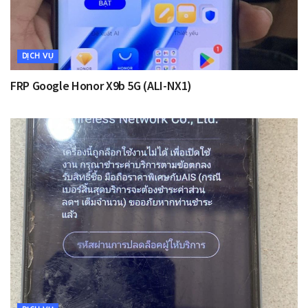
DỊCH VỤ
FRP Google Honor X9b 5G (ALI-NX1)