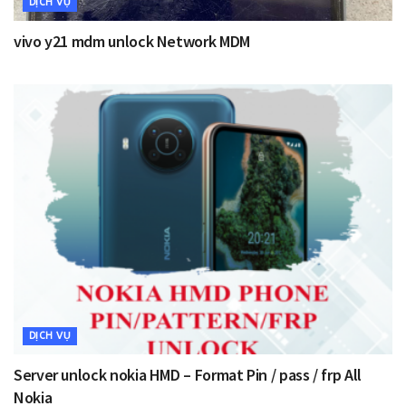
DỊCH VỤ
vivo y21 mdm unlock Network MDM
DỊCH VỤ
Server unlock nokia HMD – Format Pin / pass / frp All
Nokia