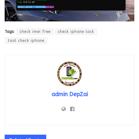
Tags:
check imei free
check iphone lock
tool check iphone
admin DepZai