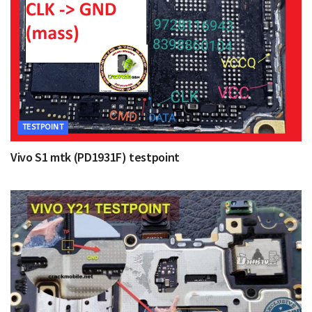
TESTPOINT
Vivo S1 mtk (PD1931F) testpoint