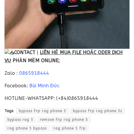
CONTACT
|
LIÊN HỆ MUA FILE HOẶC ODER DỊCH
VỤ
PHẦN MỀM ONLINE
:
Zalo :
0865918444
Facebook:
Bùi Minh Đức
HOTLINE-WHATSAPP: (+84)0865918444
Tags:
bypass frp rog phone 5
bypass frp rog phone 5s
bypass rog 5
remove frp rog phone 5
rog phone 5 bypass
rog phone 5 frp