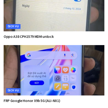
DỊCH VỤ
Oppo A38 CPH2579 MDM unlock
DỊCH VỤ
FRP Google Honor X9b 5G (ALI-NX1)