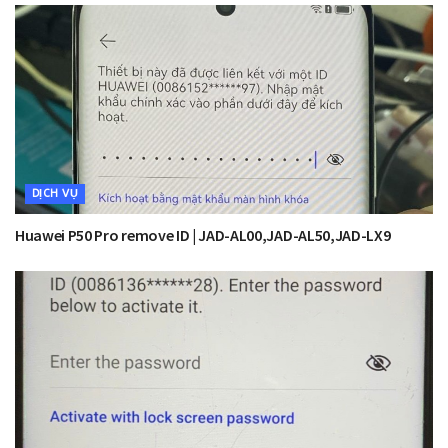
DỊCH VỤ
Huawei P50 Pro remove ID | JAD-AL00,JAD-AL50,JAD-LX9