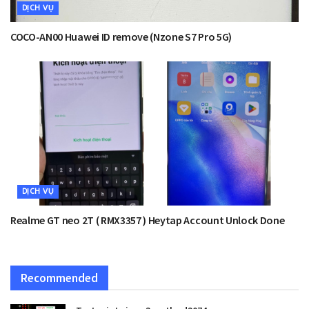
DỊCH VỤ
COCO-AN00 Huawei ID remove (Nzone S7 Pro 5G)
DỊCH VỤ
Realme GT neo 2T ( RMX3357 ) Heytap Account Unlock Done
Recommended