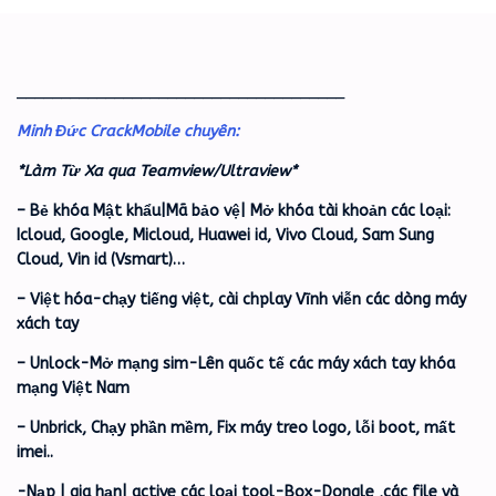
_____________________________________
Minh Đức CrackMobile chuyên:
*Làm Từ Xa qua Teamview/Ultraview*
– Bẻ khóa Mật khẩu|Mã bảo vệ| Mở khóa tài khoản các loại:
Icloud, Google, Micloud, Huawei id, Vivo Cloud, Sam Sung
Cloud, Vin id (Vsmart)…
– Việt hóa-chạy tiếng việt, cài chplay Vĩnh viễn các dòng máy
xách tay
– Unlock-Mở mạng sim-Lên quốc tế các máy xách tay khóa
mạng Việt Nam
– Unbrick, Chạy phần mềm, Fix máy treo logo, lỗi boot, mất
imei..
-Nạp | gia hạn| active các loại tool-Box-Dongle ,các file và