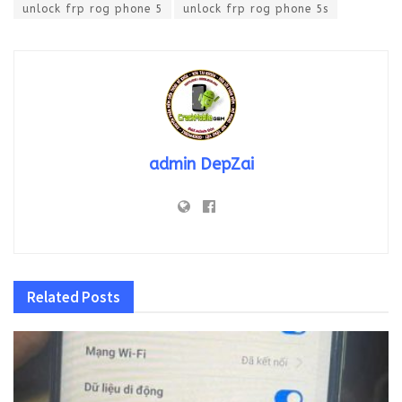
unlock frp rog phone 5
unlock frp rog phone 5s
admin DepZai
Related
Posts