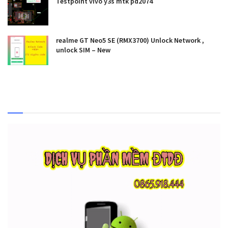
Testpoint vivo y3s mtk pd2074
realme GT Neo5 SE (RMX3700) Unlock Network ,
unlock SIM – New