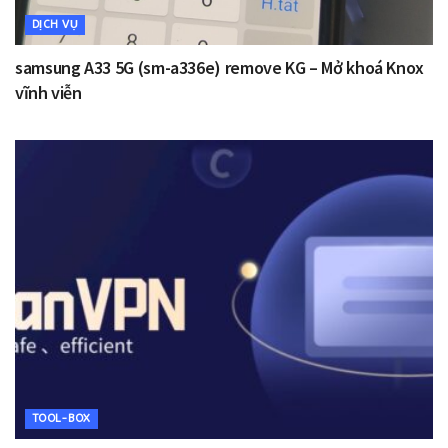
DỊCH VỤ
samsung A33 5G (sm-a336e) remove KG – Mở khoá Knox
vĩnh viễn
TOOL-BOX