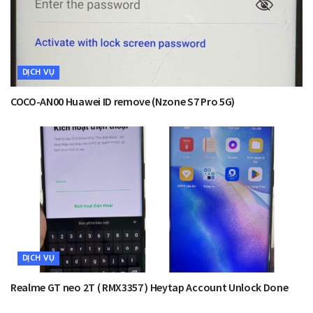
DỊCH VỤ
COCO-AN00 Huawei ID remove (Nzone S7 Pro 5G)
DỊCH VỤ
Realme GT neo 2T ( RMX3357 ) Heytap Account Unlock Done