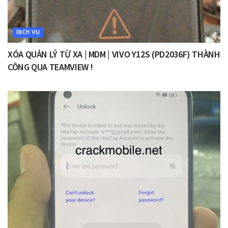
DỊCH VỤ
XÓA QUẢN LÝ TỪ XA | MDM | VIVO Y12S (PD2036F) THÀNH
CÔNG QUA TEAMVIEW !