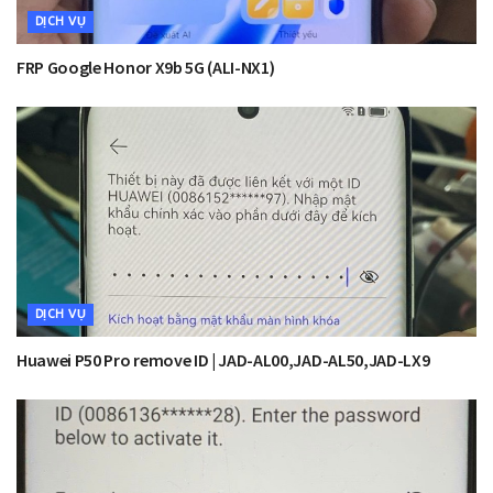
DỊCH VỤ
FRP Google Honor X9b 5G (ALI-NX1)
DỊCH VỤ
Huawei P50 Pro remove ID | JAD-AL00,JAD-AL50,JAD-LX9