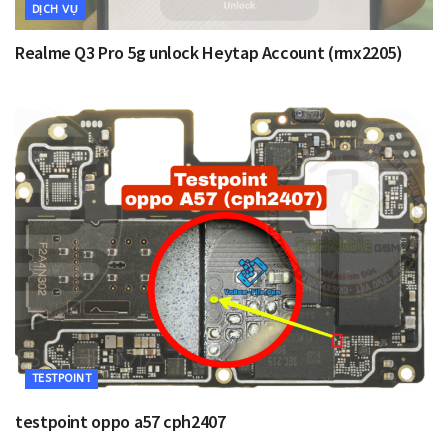
DỊCH VỤ
Realme Q3 Pro 5g unlock Heytap Account (rmx2205)
TESTPOINT
testpoint oppo a57 cph2407