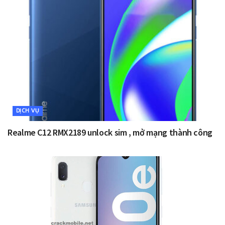
DỊCH VỤ
Realme C12 RMX2189 unlock sim , mở mạng thành công