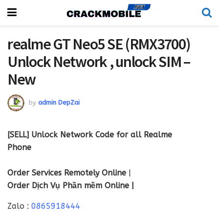
realme GT Neo5 SE (RMX3700)
Unlock Network , unlock SIM –
New
by
admin DepZai
[SELL] Unlock Network Code for all Realme
Phone
Order Services Remotely Online
|
Order Dịch Vụ Phần mềm Online |
Zalo :
0865918444