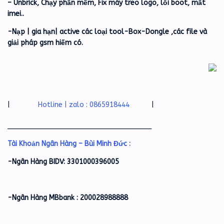
– Unbrick, Chạy phần mềm, Fix máy treo logo, lỗi boot, mất
imei..
-Nạp | gia hạn| active các loại tool-Box-Dongle ,các file và
giải pháp gsm hiếm có.
|
Hotline | zalo : 0865918444
|
____________________________________
Tài Khoản Ngân Hàng – Bùi Minh Đức :
-Ngân Hàng BIDV: 3301000396005
-Ngân Hàng MBbank : 200028988888