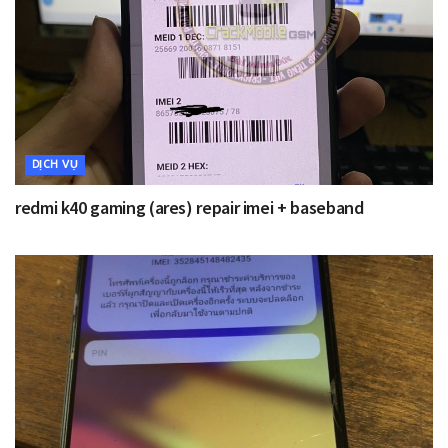
DỊCH VỤ
redmi k40 gaming (ares) repair imei + baseband