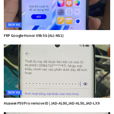
DỊCH VỤ
FRP Google Honor X9b 5G (ALI-NX1)
DỊCH VỤ
Huawei P50 Pro remove ID | JAD-AL00,JAD-AL50,JAD-LX9