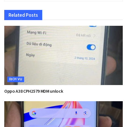
Related
Posts
DỊCH VỤ
Oppo A38 CPH2579 MDM unlock