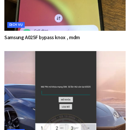
DỊCH VỤ
Samsung A025F bypass knox , mdm