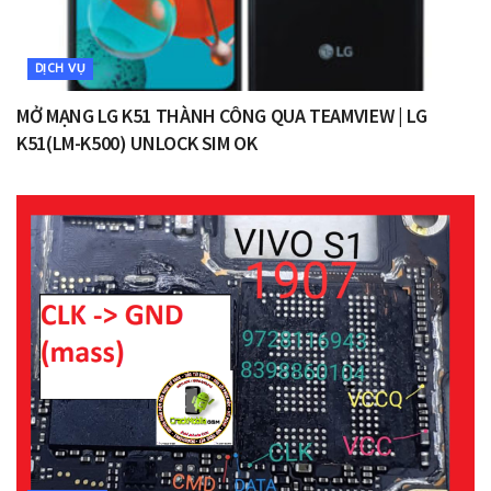
DỊCH VỤ
MỞ MẠNG LG K51 THÀNH CÔNG QUA TEAMVIEW | LG
K51(LM-K500) UNLOCK SIM OK