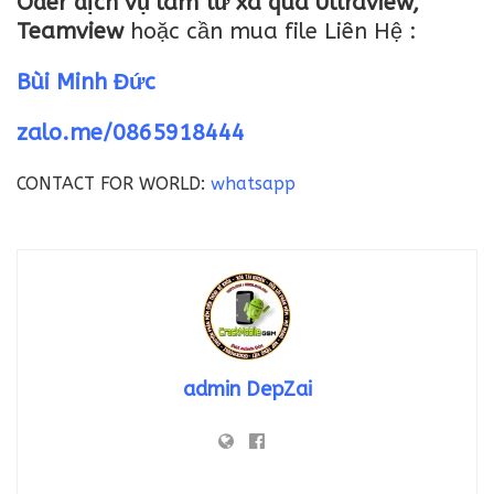
Oder dịch vụ làm từ xa qua Ultraview,
Teamview
hoặc cần mua file Liên Hệ :
Bùi Minh Đức
zalo.me/0865918444
CONTACT FOR WORLD:
whatsapp
admin DepZai