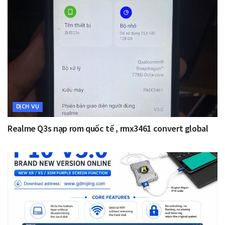
DỊCH VỤ
Realme Q3s nạp rom quốc tế , rmx3461 convert global