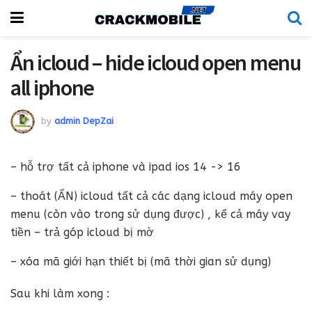
Ẩn icloud – hide icloud open menu
all iphone
by
admin DepZai
– hỗ trợ tất cả iphone và ipad ios 14 -> 16
– thoát (ẨN) icloud tất cả các dạng icloud máy open
menu (còn vào trong sử dụng được) , kể cả máy vay
tiền – trả góp icloud bị mờ
– xóa mã giới hạn thiết bị (mã thời gian sử dụng)
Sau khi làm xong :