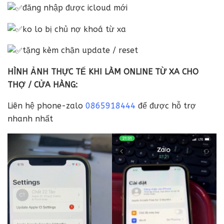
đăng nhập được icloud mới
ko lo bị chủ nợ khoá từ xa
tặng kèm chặn update / reset
HÌNH ẢNH THỰC TẾ KHI LÀM ONLINE TỪ XA CHO
THỢ / CỬA HÀNG:
Liên hệ phone-zalo
0865918444
để được hỗ trợ
nhanh nhất