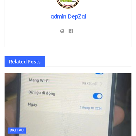
admin DepZai
Related
Posts
DỊCH VỤ