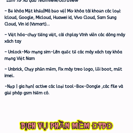
*Làm Từ Xa qua Teamview/Ultraview*
– Bẻ khóa Mật khẩu|Mã bảo vệ| Mở khóa tài khoản các loại:
Icloud, Google, Micloud, Huawei id, Vivo Cloud, Sam Sung
Cloud, Vin id (Vsmart)…
– Việt hóa-chạy tiếng việt, cài chplay Vĩnh viễn các dòng máy
xách tay
– Unlock-Mở mạng sim-Lên quốc tế các máy xách tay khóa
mạng Việt Nam
– Unbrick, Chạy phần mềm, Fix máy treo logo, lỗi boot, mất
imei..
-Nạp | gia hạn| active các loại tool-Box-Dongle ,các file và
giải pháp gsm hiếm có.