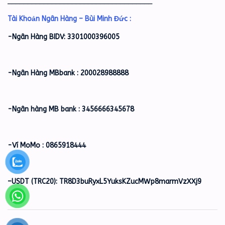
____________________________________
Tài Khoản Ngân Hàng – Bùi Minh Đức :
-Ngân Hàng BIDV: 3301000396005
-Ngân Hàng MBbank : 200028988888
-Ngân hàng MB bank : 3456666345678
-Ví MoMo : 0865918444
–
USDT (TRC20): TR8D3buRyxL5YuksKZucMWp8marmVzXXj9