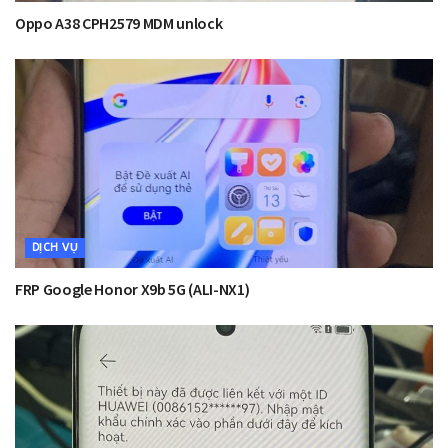
Oppo A38 CPH2579 MDM unlock
DỊCH VỤ
FRP Google Honor X9b 5G (ALI-NX1)