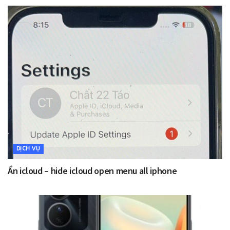
DỊCH VỤ
Ẩn icloud – hide icloud open menu all iphone