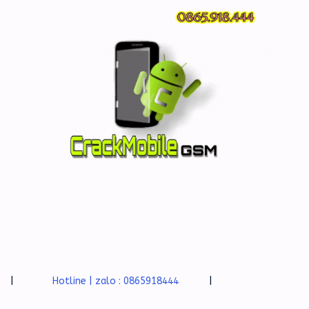
|
Hotline | zalo : 0865918444
|