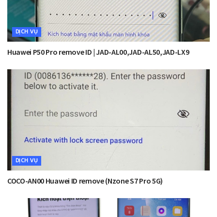
DỊCH VỤ
Huawei P50 Pro remove ID | JAD-AL00,JAD-AL50,JAD-LX9
DỊCH VỤ
COCO-AN00 Huawei ID remove (Nzone S7 Pro 5G)