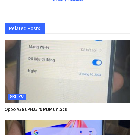
Related
Posts
DỊCH VỤ
Oppo A38 CPH2579 MDM unlock