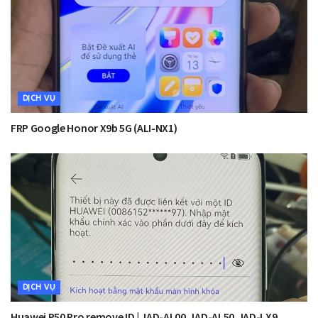
DỊCH VỤ
FRP Google Honor X9b 5G (ALI-NX1)
DỊCH VỤ
Huawei P50 Pro remove ID | JAD-AL00,JAD-AL50,JAD-LX9