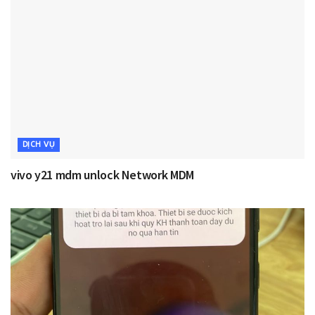
DỊCH VỤ
vivo y21 mdm unlock Network MDM