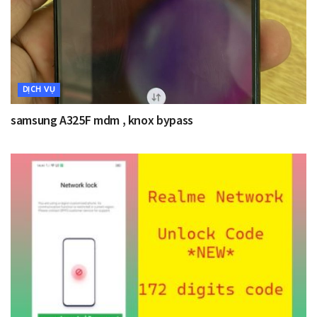
DỊCH VỤ
samsung A325F mdm , knox bypass