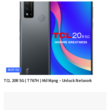
DỊCH VỤ
TCL 20R 5G ( T767H ) Mở Mạng – Unlock Network