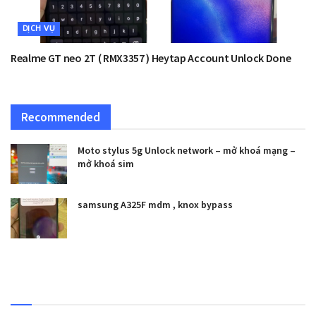
DỊCH VỤ
Realme GT neo 2T ( RMX3357 ) Heytap Account Unlock Done
Recommended
Moto stylus 5g Unlock network – mở khoá mạng –
mở khoá sim
samsung A325F mdm , knox bypass