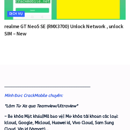
DỊCH VỤ
realme GT Neo5 SE (RMX3700) Unlock Network , unlock
SIM – New
_____________________________________
Minh Đức CrackMobile chuyên:
*Làm Từ Xa qua Teamview/Ultraview*
– Bẻ khóa Mật khẩu|Mã bảo vệ| Mở khóa tài khoản các loại:
Icloud, Google, Micloud, Huawei id, Vivo Cloud, Sam Sung
Cloud, Vin id (Vsmart)…