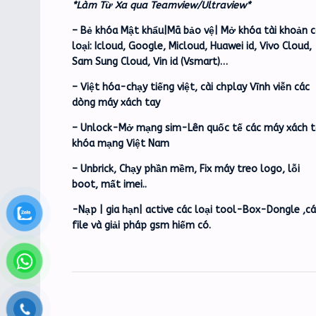
*Làm Từ Xa qua Teamview/Ultraview*
– Bẻ khóa Mật khẩu|Mã bảo vệ| Mở khóa tài khoản c
loại: Icloud, Google, Micloud, Huawei id, Vivo Cloud,
Sam Sung Cloud, Vin id (Vsmart)…
– Việt hóa-chạy tiếng việt, cài chplay Vĩnh viễn các
dòng máy xách tay
– Unlock-Mở mạng sim-Lên quốc tế các máy xách t
khóa mạng Việt Nam
– Unbrick, Chạy phần mềm, Fix máy treo logo, lỗi
boot, mất imei..
-Nạp | gia hạn| active các loại tool-Box-Dongle ,c
file và giải pháp gsm hiếm có.