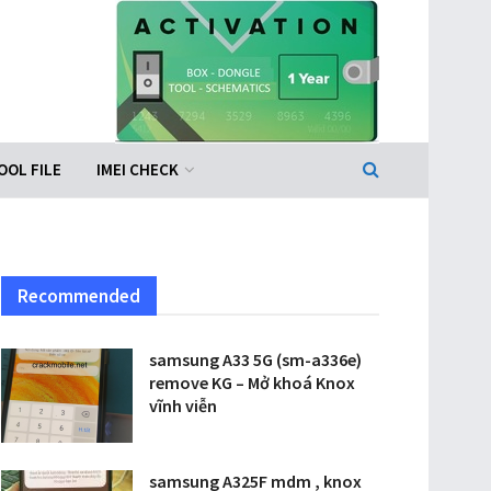
OOL FILE
IMEI CHECK
Recommended
samsung A33 5G (sm-a336e)
remove KG – Mở khoá Knox
vĩnh viễn
samsung A325F mdm , knox