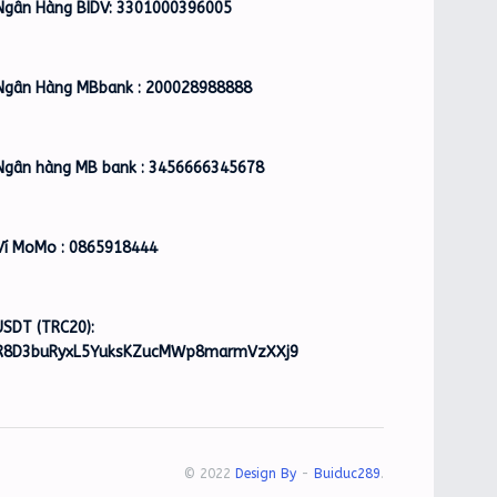
Ngân Hàng BIDV: 3301000396005
Ngân Hàng MBbank : 200028988888
Ngân hàng MB bank : 3456666345678
Ví MoMo : 0865918444
USDT (TRC20):
R8D3buRyxL5YuksKZucMWp8marmVzXXj9
© 2022
Design By
-
Buiduc289
.