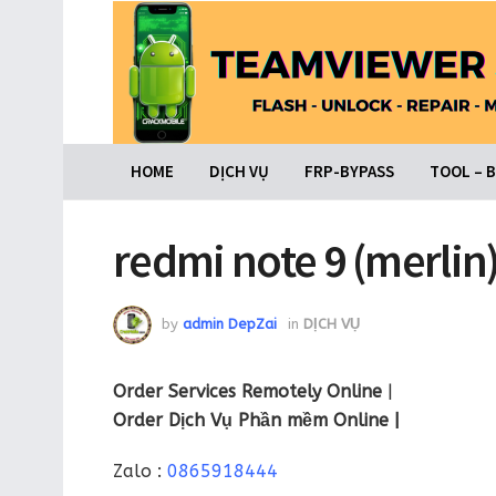
HOME
DỊCH VỤ
FRP-BYPASS
TOOL – 
redmi note 9 (merlin
by
admin DepZai
in
DỊCH VỤ
Order Services Remotely Online
|
Order Dịch Vụ Phần mềm Online |
Zalo :
0865918444