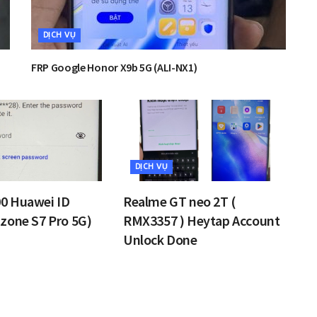
DỊCH VỤ
FRP Google Honor X9b 5G (ALI-NX1)
DỊCH VỤ
0 Huawei ID
Realme GT neo 2T (
zone S7 Pro 5G)
RMX3357 ) Heytap Account
Unlock Done