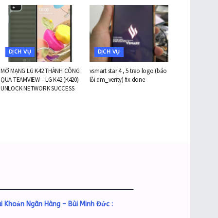
DỊCH VỤ
DỊCH VỤ
MỞ MẠNG LG K42 THÀNH CÔNG
vsmart star 4 , 5 treo logo (báo
QUA TEAMVIEW – LG K42 (K420)
lỗi dm_verity) fix done
UNLOCK NETWORK SUCCESS
___________________________________
i Khoản Ngân Hàng – Bùi Minh Đức :