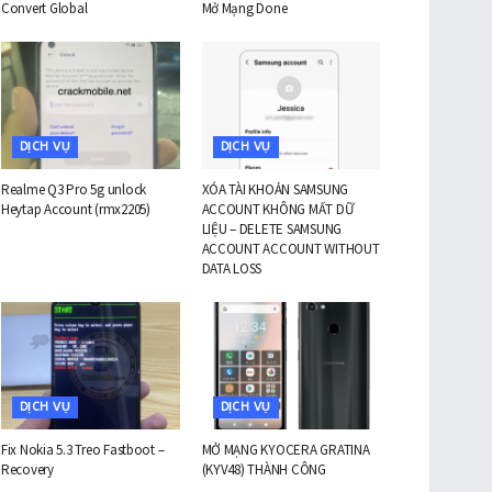
Convert Global
Mở Mạng Done
DỊCH VỤ
DỊCH VỤ
Realme Q3 Pro 5g unlock
XÓA TÀI KHOẢN SAMSUNG
Heytap Account (rmx2205)
ACCOUNT KHÔNG MẤT DỮ
LIỆU – DELETE SAMSUNG
ACCOUNT ACCOUNT WITHOUT
DATA LOSS
DỊCH VỤ
DỊCH VỤ
Fix Nokia 5.3 Treo Fastboot –
MỞ MẠNG KYOCERA GRATINA
Recovery
(KYV48) THÀNH CÔNG