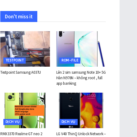
Don't miss it
TESTPOINT
ROM-FILE
Testpoint Samsung A037U
Lên 2 sim samsung Note 10+ 5G
Hàn N976N – không root , full
app banking
DỊCH VỤ
DỊCH VỤ
RMX3370 Realme GT neo 2
LG V40 ThinQ Unlock Network –