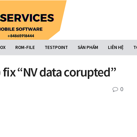
BOX
ROM-FILE
TESTPOINT
SẢN PHẨM
LIÊN HỆ
T
) fix “NV data corupted”
0