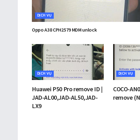
DỊCH VỤ
Oppo A38 CPH2579 MDM unlock
DỊCH VỤ
DỊCH VỤ
Huawei P50 Pro remove ID |
COCO-AN0
JAD-AL00,JAD-AL50,JAD-
remove (N
LX9