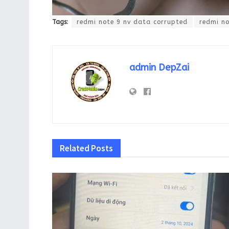
Tags:
redmi note 9 nv data corrupted
redmi no
admin DepZai
Related
Posts