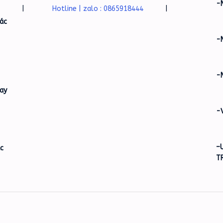
-
|
Hotline | zalo : 0865918444
|
ác
-
-
ay
-
–
ác
T