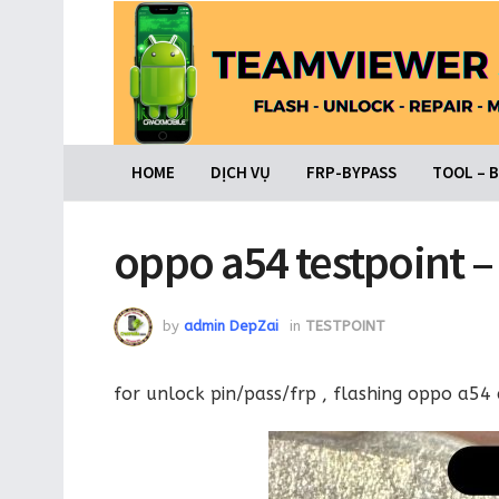
HOME
DỊCH VỤ
FRP-BYPASS
TOOL – 
oppo a54 testpoint 
by
admin DepZai
in
TESTPOINT
for unlock pin/pass/frp , flashing oppo a5