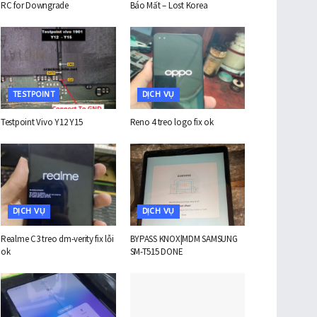
RC for Downgrade
Báo Mất – Lost Korea
TESTPOINT
DỊCH VỤ
Testpoint Vivo Y12 Y15
Reno 4 treo logo fix ok
DỊCH VỤ
DỊCH VỤ
Realme C3 treo dm-verity fix lỗi
BYPASS KNOX|MDM SAMSUNG
ok
SM-T515 DONE