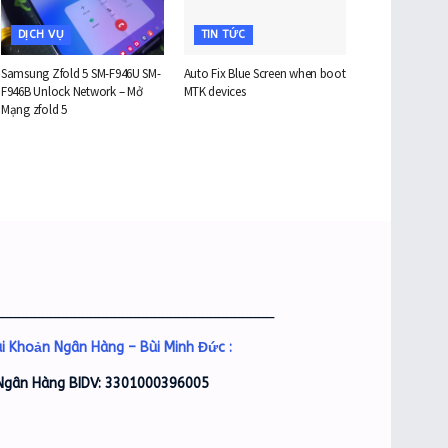
DỊCH VỤ
TIN TỨC
Samsung Zfold 5 SM-F946U SM-
Auto Fix Blue Screen when boot
F946B Unlock Network – Mở
MTK devices
Mạng zfold 5
___________________________________
i Khoản Ngân Hàng – Bùi Minh Đức :
Ngân Hàng BIDV: 3301000396005