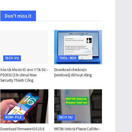
Don't miss it
DỊCH VỤ
TOOL-BOX
Xóa tài khoản ID vivo Y73s 5G –
Download checkra1n
PD2031 (S7e china) New
[windows] đã hoạt động
Sercurity Thành Công
ROM-FILE
DỊCH VỤ
Download Firmware IOS 15.6
N971N Unlock Please Call Me –