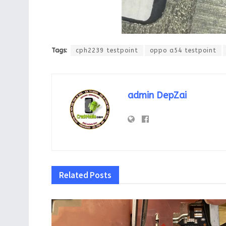
Tags:
cph2239 testpoint
oppo a54 testpoint
admin DepZai
Related
Posts