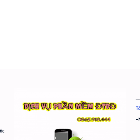
_
Tà
-
ác