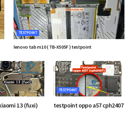
TESTPOINT
lenovo tab m10 ( TB-X505F ) testpoint
TESTPOINT
xiaomi 13 (fuxi)
testpoint oppo a57 cph2407