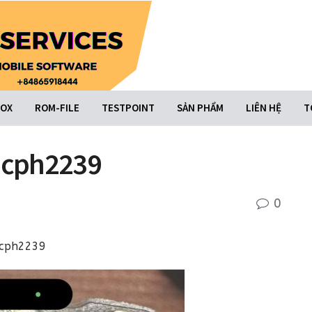
BOX
ROM-FILE
TESTPOINT
SẢN PHẨM
LIÊN HỆ
T
– cph2239
0
4 cph2239