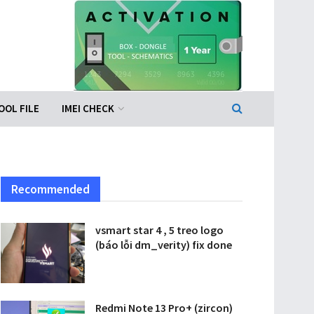
OOL FILE
IMEI CHECK
Recommended
vsmart star 4 , 5 treo logo
(báo lỗi dm_verity) fix done
Redmi Note 13 Pro+ (zircon)