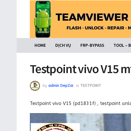
HOME
DỊCH VỤ
FRP-BYPASS
TOOL – 
Testpoint vivo V15 m
by
admin DepZai
in
TESTPOINT
Testpoint vivo V15 (pd1831f) , testpoint unl