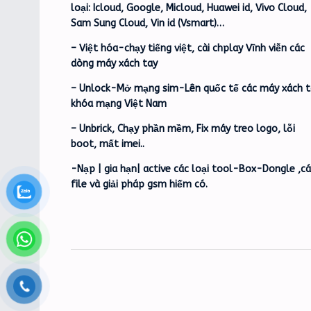
loại: Icloud, Google, Micloud, Huawei id, Vivo Cloud,
Sam Sung Cloud, Vin id (Vsmart)…
– Việt hóa-chạy tiếng việt, cài chplay Vĩnh viễn các
dòng máy xách tay
– Unlock-Mở mạng sim-Lên quốc tế các máy xách t
khóa mạng Việt Nam
– Unbrick, Chạy phần mềm, Fix máy treo logo, lỗi
boot, mất imei..
-Nạp | gia hạn| active các loại tool-Box-Dongle ,c
file và giải pháp gsm hiếm có.