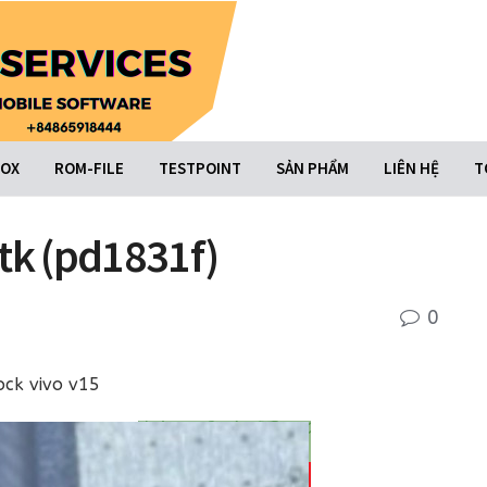
BOX
ROM-FILE
TESTPOINT
SẢN PHẨM
LIÊN HỆ
T
tk (pd1831f)
0
ock vivo v15