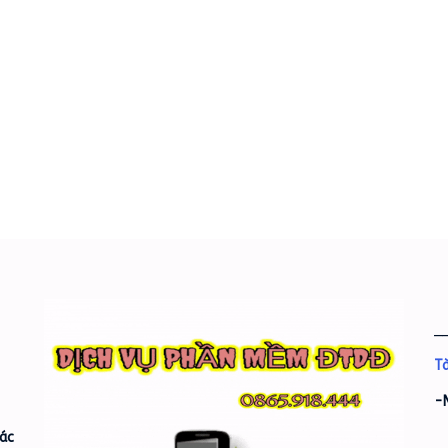
_
Tà
-
ác