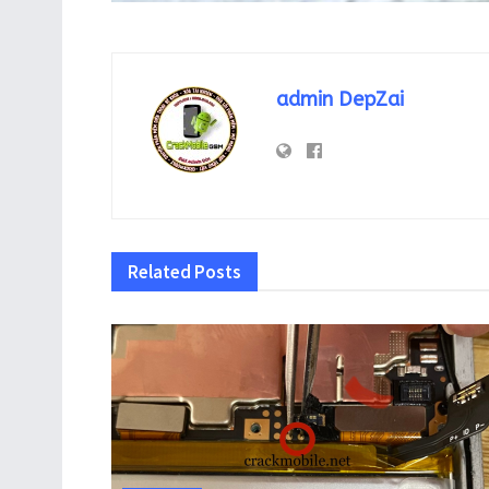
admin DepZai
Related
Posts