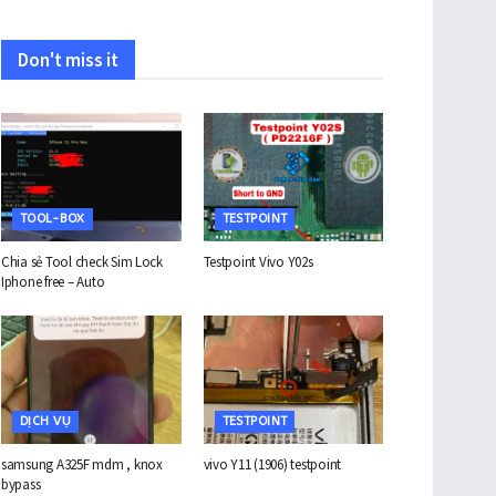
Don't miss it
TOOL-BOX
TESTPOINT
Chia sẻ Tool check Sim Lock
Testpoint Vivo Y02s
Iphone free – Auto
DỊCH VỤ
TESTPOINT
samsung A325F mdm , knox
vivo Y11 (1906) testpoint
bypass