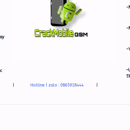
-
-
ay
-
–
ác
T
|
Hotline | zalo : 0865918444
|