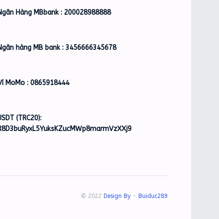
Ngân Hàng MBbank : 200028988888
Ngân hàng MB bank : 3456666345678
Ví MoMo : 0865918444
USDT (TRC20):
R8D3buRyxL5YuksKZucMWp8marmVzXXj9
© 2022
Design By
-
Buiduc289
.