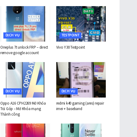
DỊCH VỤ
TESTPOINT
Oneplus 7t unlock FRP – direct
Vivo Y30 Testpoint
remove google account
DỊCH VỤ
DỊCH VỤ
Oppo A16 CPH2269 Mở Khóa
redmi k40 gaming (ares) repair
Trả Góp – Mở Khóa mạng
imei + baseband
Thành công