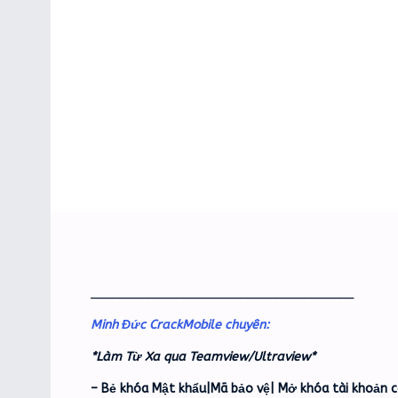
_____________________________________
Minh Đức CrackMobile chuyên:
*Làm Từ Xa qua Teamview/Ultraview*
– Bẻ khóa Mật khẩu|Mã bảo vệ| Mở khóa tài khoản c