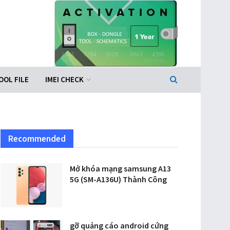
OOL FILE
IMEI CHECK
Recommended
Mở khóa mạng samsung A13
5G (SM-A136U) Thành Công
gỡ quảng cáo android cứng