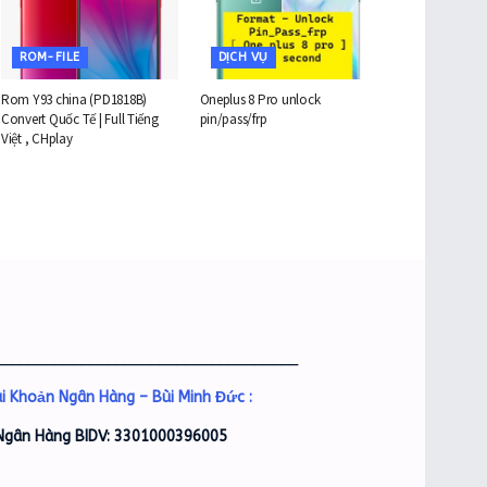
ROM-FILE
DỊCH VỤ
Rom Y93 china (PD1818B)
Oneplus 8 Pro unlock
Convert Quốc Tế | Full Tiếng
pin/pass/frp
Việt , CHplay
___________________________________
i Khoản Ngân Hàng – Bùi Minh Đức :
Ngân Hàng BIDV: 3301000396005