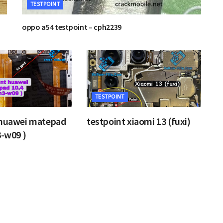
TESTPOINT
oppo a54 testpoint – cph2239
TESTPOINT
 huawei matepad
testpoint xiaomi 13 (fuxi)
3-w09 )