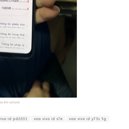
au khi unlock
vivo id pd2031
xoa vivo id s7e
xoa vivo id y73s 5g