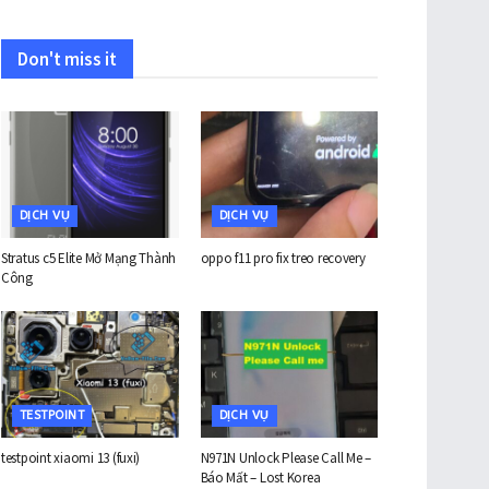
Don't miss it
DỊCH VỤ
DỊCH VỤ
Stratus c5 Elite Mở Mạng Thành
oppo f11 pro fix treo recovery
Công
TESTPOINT
DỊCH VỤ
testpoint xiaomi 13 (fuxi)
N971N Unlock Please Call Me –
Báo Mất – Lost Korea