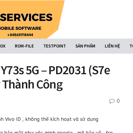
BOX
ROM-FILE
TESTPOINT
SẢN PHẨM
LIÊN HỆ
T
o Y73s 5G – PD2031 (S7e
y Thành Công
0
nh Vivo ID , không thể kích hoạt và sử dụng
ại bảo mật như xác minh google , mã bảo vệ , frp