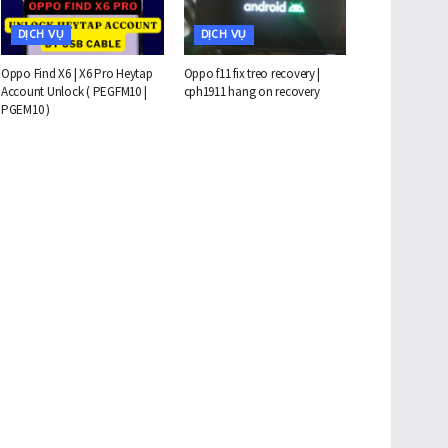
DỊCH VỤ
DỊCH VỤ
Oppo Find X6 | X6 Pro Heytap
Oppo f11 fix treo recovery |
Account Unlock ( PEGFM10 |
cph1911 hang on recovery
PGEM10 )