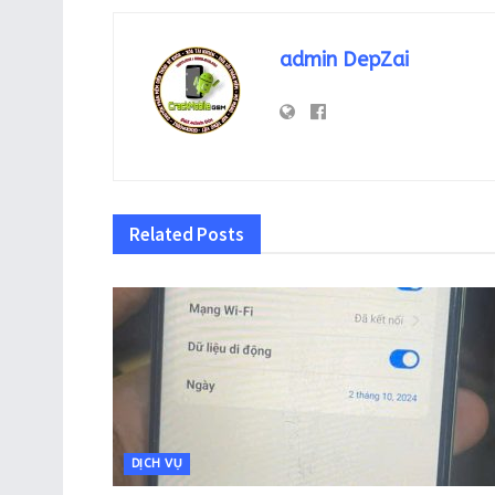
admin DepZai
Related
Posts
DỊCH VỤ