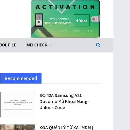
OOL FILE
IMEI CHECK
Recommended
SC-42A Samsung A21
Docomo Mở Khoá Mạng –
Unlock Code
XÓA QUẢN LÝ TỪ XA | MDM |