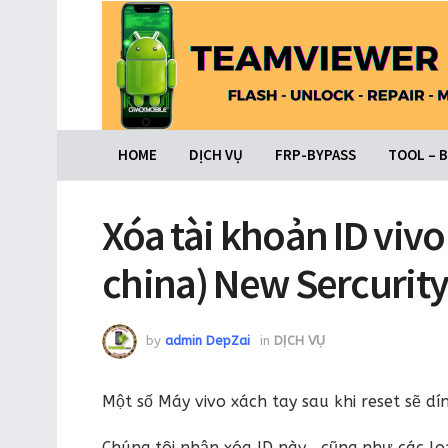
HOME
DỊCH VỤ
FRP-BYPASS
TOOL – 
Xóa tài khoản ID viv
china) New Sercurit
by
admin DepZai
in
DỊCH VỤ
Một số Máy vivo xách tay sau khi reset sẽ dí
Chúng tôi nhận xóa ID này , cũng như các lo