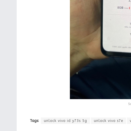
S
Tags:
unlock vivo id y73s 5g
unlock vivo s7e