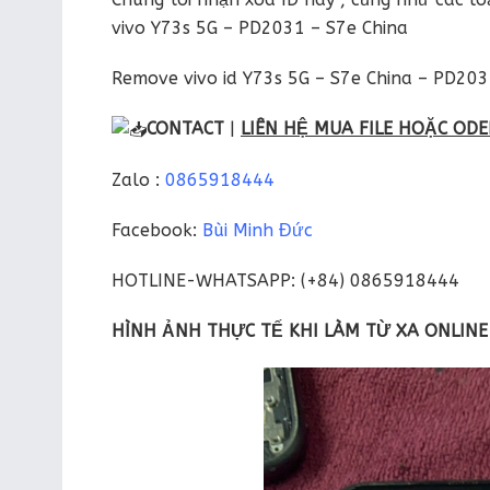
vivo Y73s 5G – PD2031 – S7e China
Remove vivo id Y73s 5G – S7e China – PD20
CONTACT
|
LIÊN HỆ MUA FILE HOẶC ODE
Zalo :
0865918444
Facebook:
Bùi Minh Đức
HOTLINE-WHATSAPP: (+84) 0865918444
HÌNH ẢNH THỰC TẾ KHI LÀM TỪ XA ONLINE