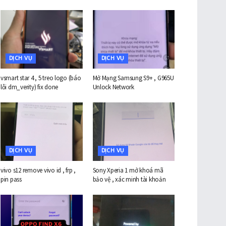
DỊCH VỤ
DỊCH VỤ
vsmart star 4 , 5 treo logo (báo
Mở Mạng Samsung S9+ , G965U
lỗi dm_verity) fix done
Unlock Network
DỊCH VỤ
DỊCH VỤ
vivo s12 remove vivo id , frp ,
Sony Xperia 1 mở khoá mã
pin pass
bảo vệ , xác minh tài khoản