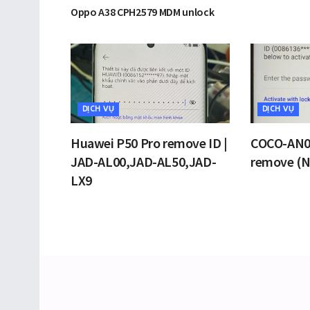
Oppo A38 CPH2579 MDM unlock
DỊCH VỤ
DỊCH VỤ
Huawei P50 Pro remove ID |
COCO-AN0
JAD-AL00,JAD-AL50,JAD-
remove (N
LX9