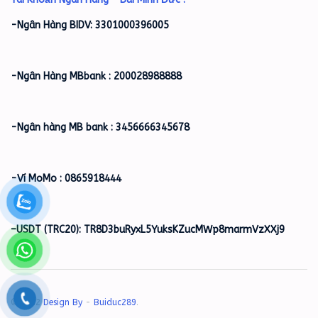
-Ngân Hàng BIDV: 3301000396005
-Ngân Hàng MBbank : 200028988888
-Ngân hàng MB bank : 3456666345678
-Ví MoMo : 0865918444
–
USDT (TRC20): TR8D3buRyxL5YuksKZucMWp8marmVzXXj9
© 2022
Design By
-
Buiduc289
.