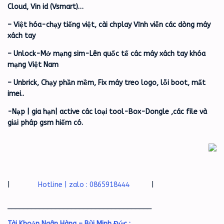
Cloud, Vin id (Vsmart)…
– Việt hóa-chạy tiếng việt, cài chplay Vĩnh viễn các dòng máy
xách tay
– Unlock-Mở mạng sim-Lên quốc tế các máy xách tay khóa
mạng Việt Nam
– Unbrick, Chạy phần mềm, Fix máy treo logo, lỗi boot, mất
imei..
-Nạp | gia hạn| active các loại tool-Box-Dongle ,các file và
giải pháp gsm hiếm có.
|
Hotline | zalo : 0865918444
|
____________________________________
Tài Khoản Ngân Hàng – Bùi Minh Đức :