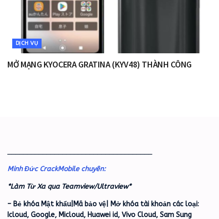
DỊCH VỤ
MỞ MẠNG KYOCERA GRATINA (KYV48) THÀNH CÔNG
_____________________________________
Minh Đức CrackMobile chuyên:
*Làm Từ Xa qua Teamview/Ultraview*
– Bẻ khóa Mật khẩu|Mã bảo vệ| Mở khóa tài khoản các loại:
Icloud, Google, Micloud, Huawei id, Vivo Cloud, Sam Sung