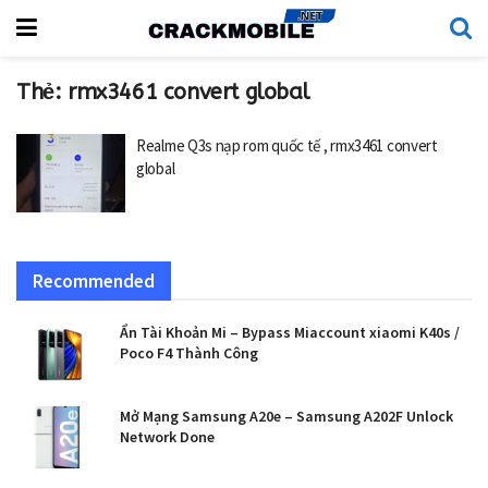
Thẻ:
rmx3461 convert global
Realme Q3s nạp rom quốc tế , rmx3461 convert
global
Recommended
Ẩn Tài Khoản Mi – Bypass Miaccount xiaomi K40s /
Poco F4 Thành Công
Mở Mạng Samsung A20e – Samsung A202F Unlock
Network Done