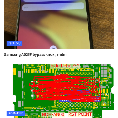
DỊCH VỤ
Samsung A025F bypass knox , mdm
ROM-FILE