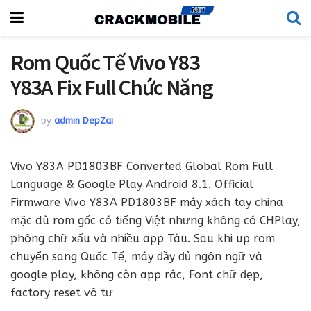
Rom Quốc Tế Vivo Y83
Y83A Fix Full Chức Năng
by
admin DepZai
Vivo Y83A PD1803BF Converted Global Rom Full
Language & Google Play Android 8.1. Official
Firmware Vivo Y83A PD1803BF máy xách tay china
mặc dù rom gốc có tiếng Việt nhưng không có CHPlay,
phông chữ xấu và nhiều app Tàu. Sau khi up rom
chuyển sang Quốc Tế, máy đầy đủ ngôn ngữ và
google play, không còn app rác, Font chữ đẹp,
factory reset vô tư