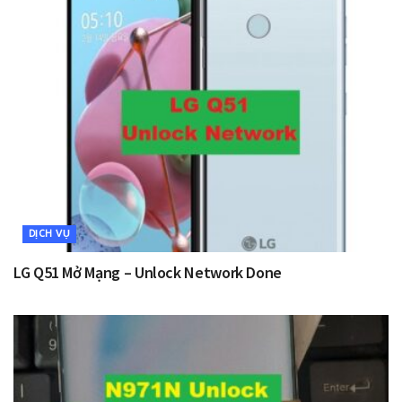
DỊCH VỤ
LG Q51 Mở Mạng – Unlock Network Done