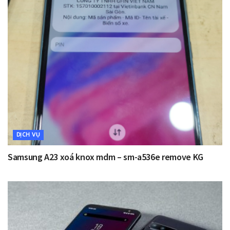
DỊCH VỤ
Samsung A23 xoá knox mdm – sm-a536e remove KG