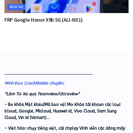
DỊCH VỤ
FRP Google Honor X9b 5G (ALI-NX1)
_____________________________________
Minh Đức CrackMobile chuyên:
*Làm Từ Xa qua Teamview/Ultraview*
– Bẻ khóa Mật khẩu|Mã bảo vệ| Mở khóa tài khoản các loại:
Icloud, Google, Micloud, Huawei id, Vivo Cloud, Sam Sung
Cloud, Vin id (Vsmart)…
– Việt hóa-chạy tiếng việt, cài chplay Vĩnh viễn các dòng máy