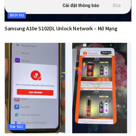
DỊCH VỤ
Samsung A10e S102DL Unlock Network – Mở Mạng
TIN TỨC