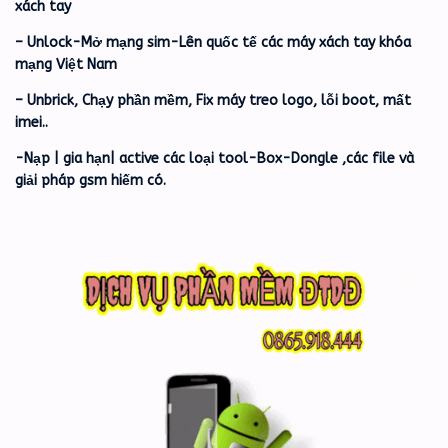
xách tay
– Unlock-Mở mạng sim-Lên quốc tế các máy xách tay khóa
mạng Việt Nam
– Unbrick, Chạy phần mềm, Fix máy treo logo, lỗi boot, mất
imei..
-Nạp | gia hạn| active các loại tool-Box-Dongle ,các file và
giải pháp gsm hiếm có.