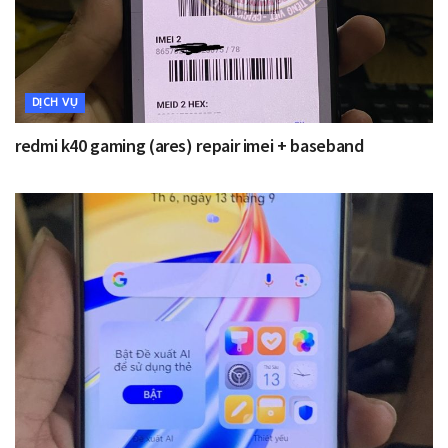
DỊCH VỤ
redmi k40 gaming (ares) repair imei + baseband