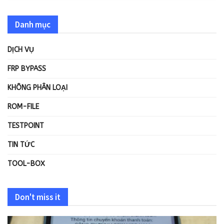
Danh mục
DỊCH VỤ
FRP BYPASS
KHÔNG PHÂN LOẠI
ROM-FILE
TESTPOINT
TIN TỨC
TOOL-BOX
Don't miss it