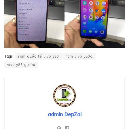
Tags:
rom quốc tế vivo y83
rom vivo y83a
vivo y83 globa
admin DepZai