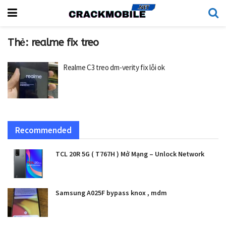
Thẻ:
realme fix treo
Realme C3 treo dm-verity fix lỗi ok
Recommended
TCL 20R 5G ( T767H ) Mở Mạng – Unlock Network
Samsung A025F bypass knox , mdm