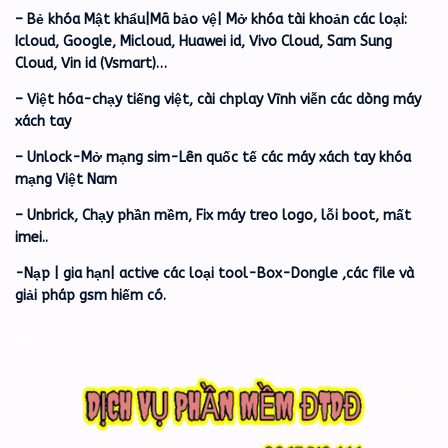
– Bẻ khóa Mật khẩu|Mã bảo vệ| Mở khóa tài khoản các loại:
Icloud, Google, Micloud, Huawei id, Vivo Cloud, Sam Sung
Cloud, Vin id (Vsmart)…
– Việt hóa-chạy tiếng việt, cài chplay Vĩnh viễn các dòng máy
xách tay
– Unlock-Mở mạng sim-Lên quốc tế các máy xách tay khóa
mạng Việt Nam
– Unbrick, Chạy phần mềm, Fix máy treo logo, lỗi boot, mất
imei..
-Nạp | gia hạn| active các loại tool-Box-Dongle ,các file và
giải pháp gsm hiếm có.