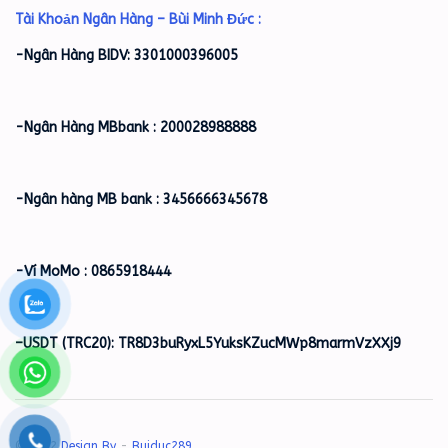
Tài Khoản Ngân Hàng – Bùi Minh Đức :
-Ngân Hàng BIDV: 3301000396005
-Ngân Hàng MBbank : 200028988888
-Ngân hàng MB bank : 3456666345678
-Ví MoMo : 0865918444
–
USDT (TRC20): TR8D3buRyxL5YuksKZucMWp8marmVzXXj9
© 2022
Design By
-
Buiduc289
.