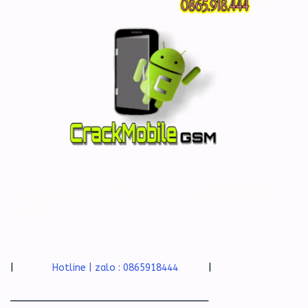
|
Hotline | zalo : 0865918444
|
____________________________________