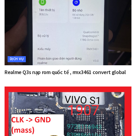
DỊCH VỤ
Realme Q3s nạp rom quốc tế , rmx3461 convert global