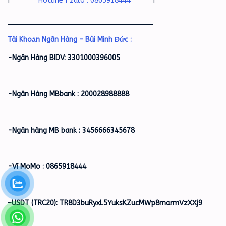
|
Hotline | zalo : 0865918444
|
____________________________________
Tài Khoản Ngân Hàng – Bùi Minh Đức :
-Ngân Hàng BIDV: 3301000396005
-Ngân Hàng MBbank : 200028988888
-Ngân hàng MB bank : 3456666345678
-Ví MoMo : 0865918444
–
USDT (TRC20): TR8D3buRyxL5YuksKZucMWp8marmVzXXj9