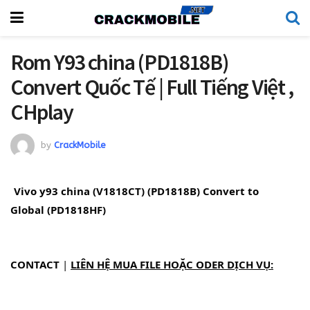
Rom Y93 china (PD1818B)
Convert Quốc Tế | Full Tiếng Việt ,
CHplay
by
CrackMobile
Vivo y93 china (V1818CT) (PD1818B) Convert to 
Global (PD1818HF)
CONTACT
 | 
LIÊN HỆ MUA FILE HOẶC ODER DỊCH VỤ: