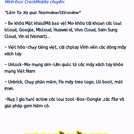
Minh Đức CrackMobile chuyên:
*Làm Từ Xa qua Teamview/Ultraview*
– Bẻ khóa Mật khẩu|Mã bảo vệ| Mở khóa tài khoản các loại:
Icloud, Google, Micloud, Huawei id, Vivo Cloud, Sam Sung
Cloud, Vin id (Vsmart)…
– Việt hóa-chạy tiếng việt, cài chplay Vĩnh viễn các dòng máy
xách tay
– Unlock-Mở mạng sim-Lên quốc tế các máy xách tay khóa
mạng Việt Nam
– Unbrick, Chạy phần mềm, Fix máy treo logo, lỗi boot, mất
imei..
-Nạp | gia hạn| active các loại tool-Box-Dongle ,các file và
giải pháp gsm hiếm có.