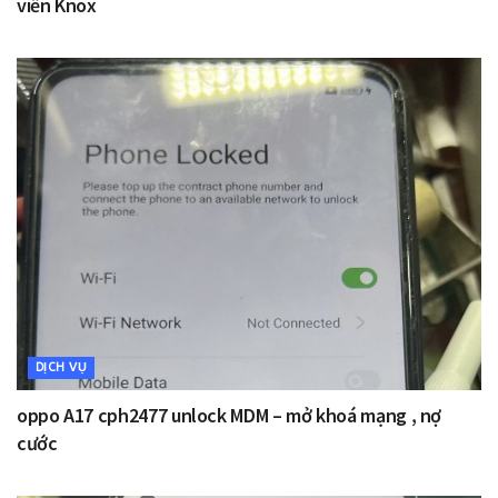
viễn Knox
DỊCH VỤ
oppo A17 cph2477 unlock MDM – mở khoá mạng , nợ
cước