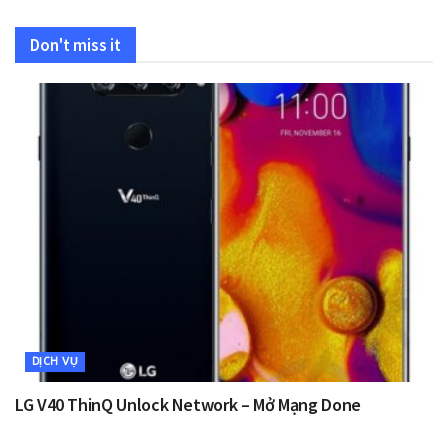
Don't miss it
DỊCH VỤ
LG V40 ThinQ Unlock Network – Mở Mạng Done