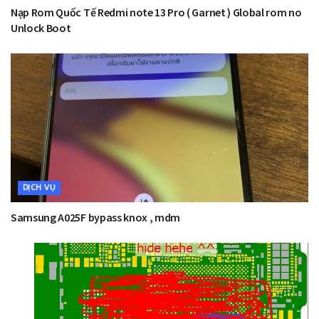
Nạp Rom Quốc Tế Redmi note 13 Pro ( Garnet ) Global rom no
Unlock Boot
DỊCH VỤ
Samsung A025F bypass knox , mdm