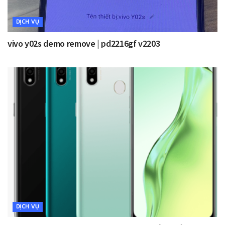
DỊCH VỤ
vivo y02s demo remove | pd2216gf v2203
DỊCH VỤ