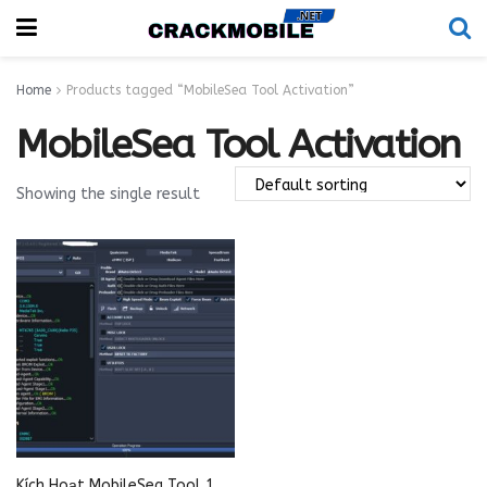
Home
Products tagged “MobileSea Tool Activation”
MobileSea Tool Activation
Showing the single result
Kích Hoạt MobileSea Tool 1