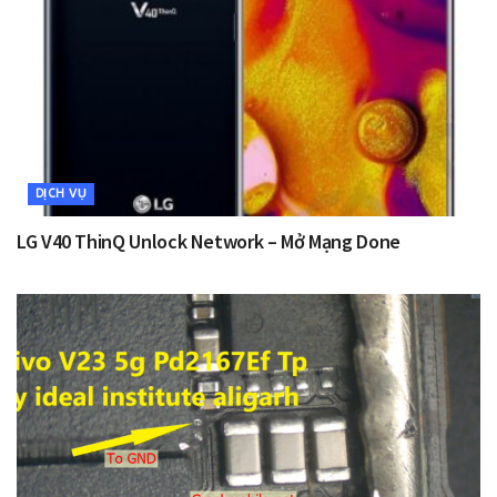
DỊCH VỤ
LG V40 ThinQ Unlock Network – Mở Mạng Done