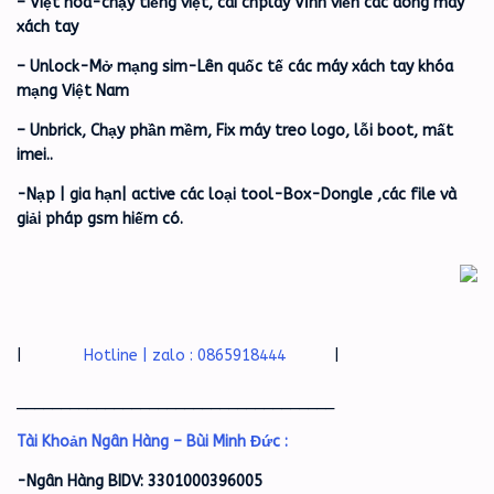
– Việt hóa-chạy tiếng việt, cài chplay Vĩnh viễn các dòng máy
xách tay
– Unlock-Mở mạng sim-Lên quốc tế các máy xách tay khóa
mạng Việt Nam
– Unbrick, Chạy phần mềm, Fix máy treo logo, lỗi boot, mất
imei..
-Nạp | gia hạn| active các loại tool-Box-Dongle ,các file và
giải pháp gsm hiếm có.
|
Hotline | zalo : 0865918444
|
____________________________________
Tài Khoản Ngân Hàng – Bùi Minh Đức :
-Ngân Hàng BIDV: 3301000396005