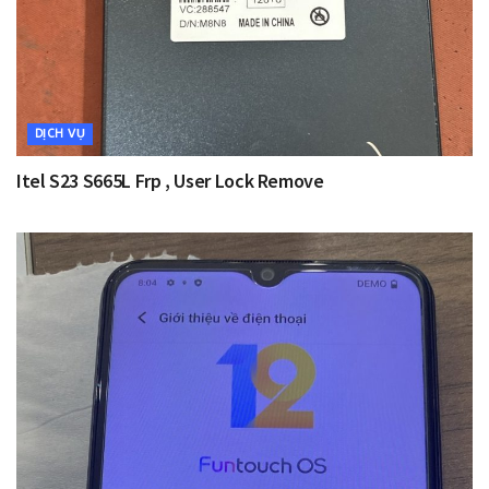
DỊCH VỤ
Itel S23 S665L Frp , User Lock Remove