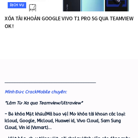
DỊCH VỤ
XÓA TÀI KHOẢN GOOGLE VIVO T1 PRO 5G QUA TEAMVIEW
OK !
_____________________________________
Minh Đức CrackMobile chuyên:
*Làm Từ Xa qua Teamview/Ultraview*
– Bẻ khóa Mật khẩu|Mã bảo vệ| Mở khóa tài khoản các loại:
Icloud, Google, Micloud, Huawei id, Vivo Cloud, Sam Sung
Cloud, Vin id (Vsmart)…