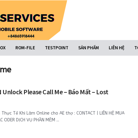
BOX
ROM-FILE
TESTPOINT
SẢN PHẨM
LIÊN HỆ
T
 me
Unlock Please Call Me – Báo Mất – Lost
 Thực Tế Khi Làm Online cho AE thợ : CONTACT | LIÊN HỆ MUA
ẶC ODER DỊCH VỤ PHẦN MỀM ...