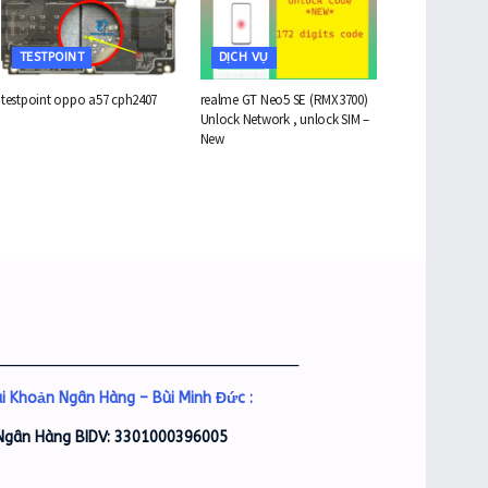
TESTPOINT
DỊCH VỤ
testpoint oppo a57 cph2407
realme GT Neo5 SE (RMX3700)
Unlock Network , unlock SIM –
New
___________________________________
i Khoản Ngân Hàng – Bùi Minh Đức :
Ngân Hàng BIDV: 3301000396005