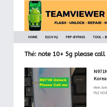
HOME
DỊCH VỤ
FRP-BYPASS
TOOL – 
Thẻ:
note 10+ 5g please call
N971N 
Korea
Hình Ảnh
FILE HO