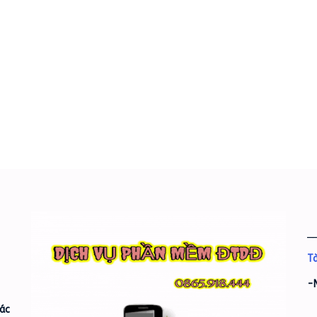
_
Tà
-
ác