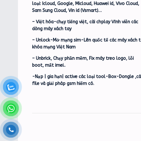
loại: Icloud, Google, Micloud, Huawei id, Vivo Cloud,
Sam Sung Cloud, Vin id (Vsmart)…
– Việt hóa-chạy tiếng việt, cài chplay Vĩnh viễn các
dòng máy xách tay
– Unlock-Mở mạng sim-Lên quốc tế các máy xách t
khóa mạng Việt Nam
– Unbrick, Chạy phần mềm, Fix máy treo logo, lỗi
boot, mất imei..
-Nạp | gia hạn| active các loại tool-Box-Dongle ,c
file và giải pháp gsm hiếm có.