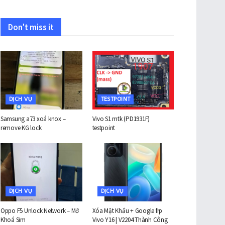
Don't miss it
DỊCH VỤ
TESTPOINT
Samsung a73 xoá knox –
Vivo S1 mtk (PD1931F)
remove KG lock
testpoint
DỊCH VỤ
DỊCH VỤ
Oppo F5 Unlock Network – Mở
Xóa Mật Khẩu + Google frp
Khoá Sim
Vivo Y16 | V2204 Thành Công