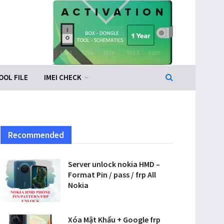
OOL FILE
IMEI CHECK
Recommended
Server unlock nokia HMD –
Format Pin / pass / frp All
Nokia
Xóa Mật Khẩu + Google frp