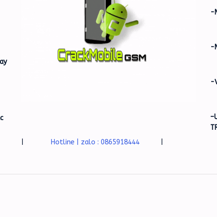
-
-
ay
-
–
ác
T
|
Hotline | zalo : 0865918444
|