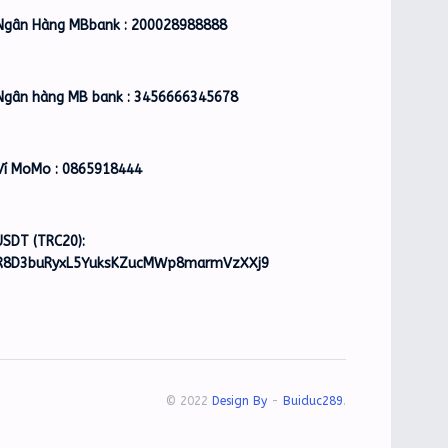
Ngân Hàng MBbank : 200028988888
Ngân hàng MB bank : 3456666345678
Ví MoMo : 0865918444
USDT (TRC20):
R8D3buRyxL5YuksKZucMWp8marmVzXXj9
© 2022
Design By
-
Buiduc289
.