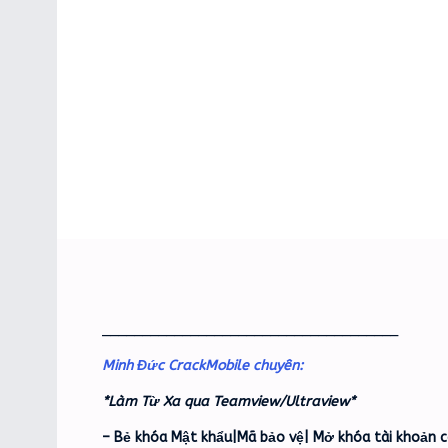
_____________________________________
Minh Đức CrackMobile chuyên:
*Làm Từ Xa qua Teamview/Ultraview*
– Bẻ khóa Mật khẩu|Mã bảo vệ| Mở khóa tài khoản c