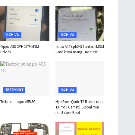
DỊCH VỤ
DỊCH VỤ
Oppo A38 CPH2579 MDM
oppo A17 cph2477 unlock MDM
unlock
– mở khoá mạng , nợ cước
TESTPOINT
DỊCH VỤ
Testpoint oppo A55 5G
Nạp Rom Quốc Tế Redmi note
13 Pro ( Garnet ) Global rom
no Unlock Boot