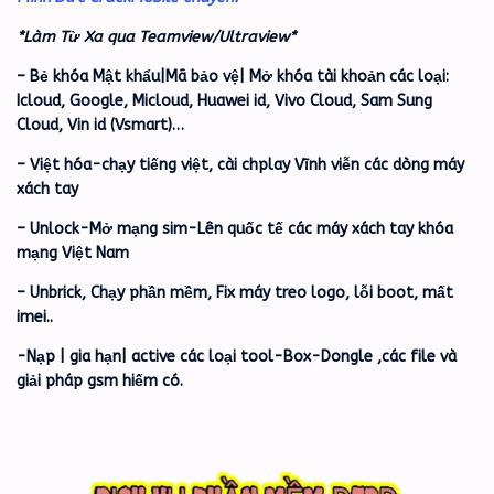
*Làm Từ Xa qua Teamview/Ultraview*
– Bẻ khóa Mật khẩu|Mã bảo vệ| Mở khóa tài khoản các loại:
Icloud, Google, Micloud, Huawei id, Vivo Cloud, Sam Sung
Cloud, Vin id (Vsmart)…
– Việt hóa-chạy tiếng việt, cài chplay Vĩnh viễn các dòng máy
xách tay
– Unlock-Mở mạng sim-Lên quốc tế các máy xách tay khóa
mạng Việt Nam
– Unbrick, Chạy phần mềm, Fix máy treo logo, lỗi boot, mất
imei..
-Nạp | gia hạn| active các loại tool-Box-Dongle ,các file và
giải pháp gsm hiếm có.