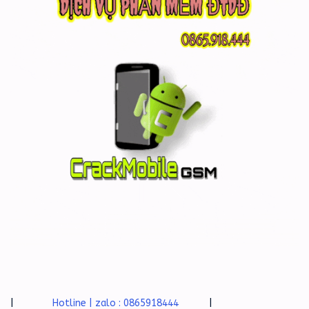
|
Hotline | zalo : 0865918444
|