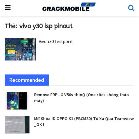
Thẻ:
vivo y30 isp pinout
Vivo Y30 Testpoint
Recommended
Remove FRP LG V50s thinQ (One click không tháo
máy)
Mở Khóa ID OPPO K1 (PBCM30) Từ Xa Qua Teamview
_OK !