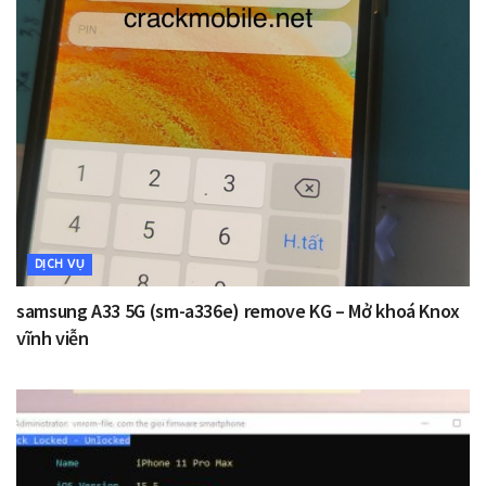
DỊCH VỤ
samsung A33 5G (sm-a336e) remove KG – Mở khoá Knox
vĩnh viễn