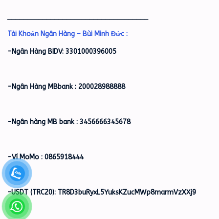
____________________________________
Tài Khoản Ngân Hàng – Bùi Minh Đức :
-Ngân Hàng BIDV: 3301000396005
-Ngân Hàng MBbank : 200028988888
-Ngân hàng MB bank : 3456666345678
-Ví MoMo : 0865918444
–
USDT (TRC20): TR8D3buRyxL5YuksKZucMWp8marmVzXXj9