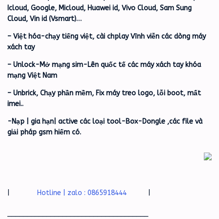
Icloud, Google, Micloud, Huawei id, Vivo Cloud, Sam Sung
Cloud, Vin id (Vsmart)…
– Việt hóa-chạy tiếng việt, cài chplay Vĩnh viễn các dòng máy
xách tay
– Unlock-Mở mạng sim-Lên quốc tế các máy xách tay khóa
mạng Việt Nam
– Unbrick, Chạy phần mềm, Fix máy treo logo, lỗi boot, mất
imei..
-Nạp | gia hạn| active các loại tool-Box-Dongle ,các file và
giải pháp gsm hiếm có.
|
Hotline | zalo : 0865918444
|
____________________________________