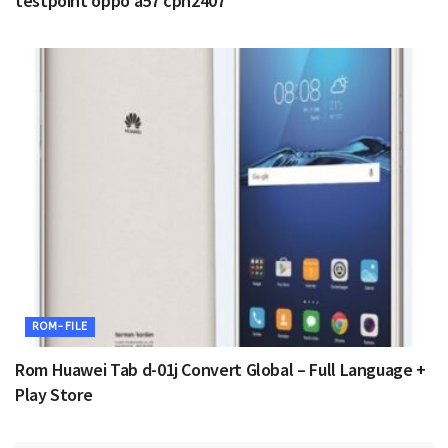
testpoint oppo a57 cph2407
ROM-FILE
Rom Huawei Tab d-01j Convert Global – Full Language +
Play Store