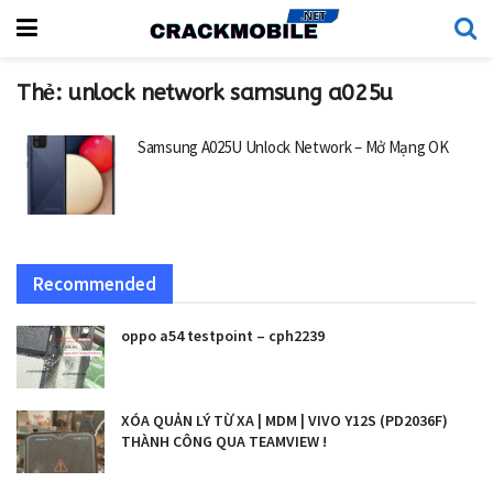
Thẻ:
unlock network samsung a025u
Samsung A025U Unlock Network – Mở Mạng OK
Recommended
oppo a54 testpoint – cph2239
XÓA QUẢN LÝ TỪ XA | MDM | VIVO Y12S (PD2036F)
THÀNH CÔNG QUA TEAMVIEW !