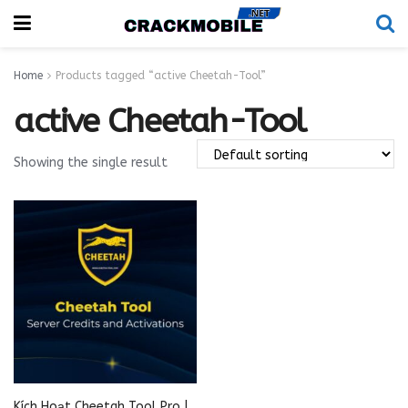
Home
Products tagged “active Cheetah-Tool”
active Cheetah-Tool
Showing the single result
Kích Hoạt Cheetah Tool Pro |