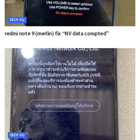
DỊCH VỤ
redmi note 9 (merlin) fix “NV data corupted”
DỊCH VỤ