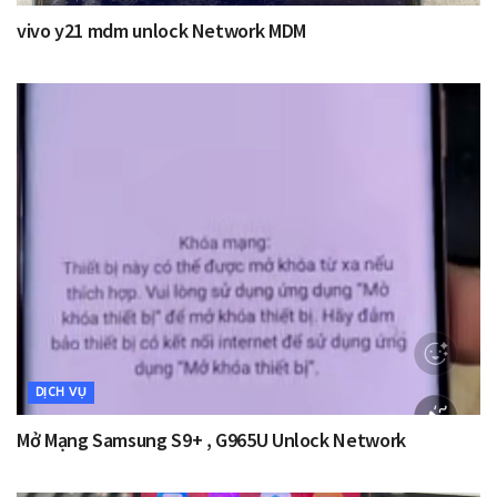
vivo y21 mdm unlock Network MDM
DỊCH VỤ
Mở Mạng Samsung S9+ , G965U Unlock Network