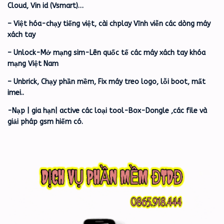
Cloud, Vin id (Vsmart)…
– Việt hóa-chạy tiếng việt, cài chplay Vĩnh viễn các dòng máy
xách tay
– Unlock-Mở mạng sim-Lên quốc tế các máy xách tay khóa
mạng Việt Nam
– Unbrick, Chạy phần mềm, Fix máy treo logo, lỗi boot, mất
imei..
-Nạp | gia hạn| active các loại tool-Box-Dongle ,các file và
giải pháp gsm hiếm có.