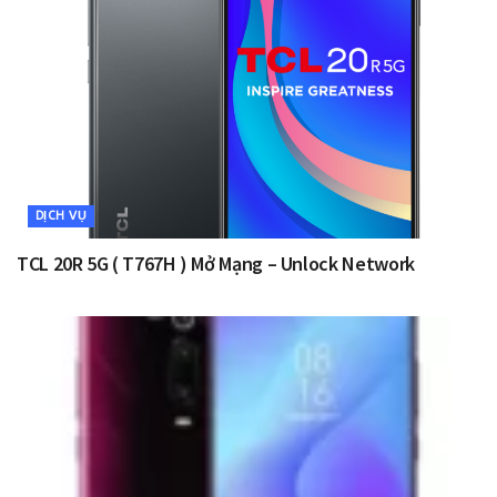
DỊCH VỤ
TCL 20R 5G ( T767H ) Mở Mạng – Unlock Network