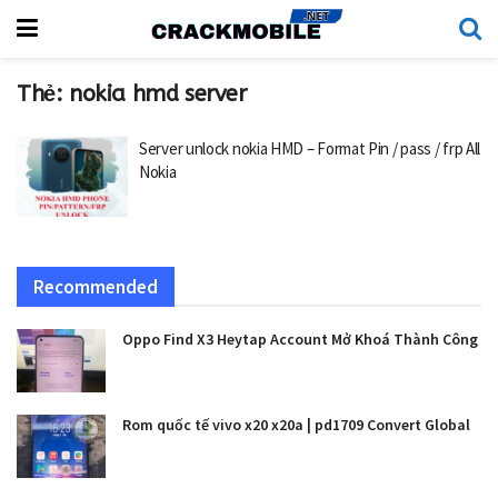
Thẻ:
nokia hmd server
Server unlock nokia HMD – Format Pin / pass / frp All
Nokia
Recommended
Oppo Find X3 Heytap Account Mở Khoá Thành Công
Rom quốc tế vivo x20 x20a | pd1709 Convert Global