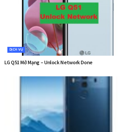
DỊCH VỤ
LG Q51 Mở Mạng – Unlock Network Done