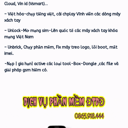
Cloud, Vin id (Vsmart)…
– Việt hóa-chạy tiếng việt, cài chplay Vĩnh viễn các dòng máy
xách tay
– Unlock-Mở mạng sim-Lên quốc tế các máy xách tay khóa
mạng Việt Nam
– Unbrick, Chạy phần mềm, Fix máy treo logo, lỗi boot, mất
imei..
-Nạp | gia hạn| active các loại tool-Box-Dongle ,các file và
giải pháp gsm hiếm có.