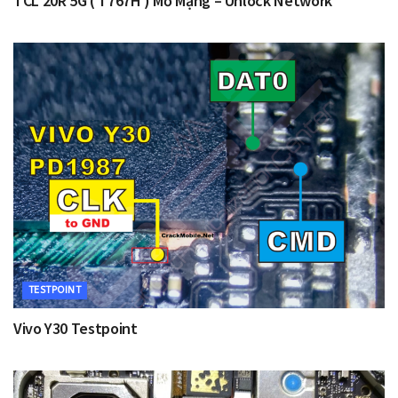
TCL 20R 5G ( T767H ) Mở Mạng – Unlock Network
TESTPOINT
Vivo Y30 Testpoint