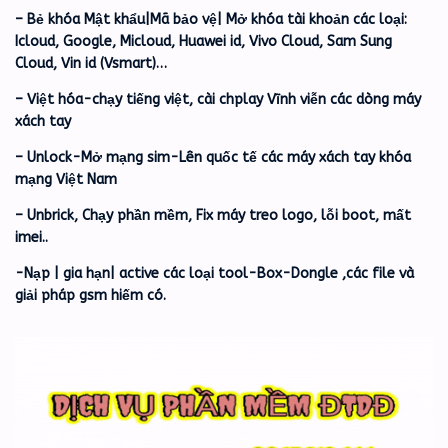
– Bẻ khóa Mật khẩu|Mã bảo vệ| Mở khóa tài khoản các loại:
Icloud, Google, Micloud, Huawei id, Vivo Cloud, Sam Sung
Cloud, Vin id (Vsmart)…
– Việt hóa-chạy tiếng việt, cài chplay Vĩnh viễn các dòng máy
xách tay
– Unlock-Mở mạng sim-Lên quốc tế các máy xách tay khóa
mạng Việt Nam
– Unbrick, Chạy phần mềm, Fix máy treo logo, lỗi boot, mất
imei..
-Nạp | gia hạn| active các loại tool-Box-Dongle ,các file và
giải pháp gsm hiếm có.