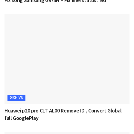
Fix sóng Samsung G973N – Fix imei status : NG
DỊCH VỤ
Huawei p20 pro CLT-AL00 Remove ID , Convert Global
full GooglePlay