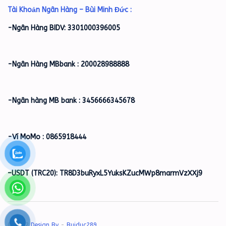
Tài Khoản Ngân Hàng – Bùi Minh Đức :
-Ngân Hàng BIDV: 3301000396005
-Ngân Hàng MBbank : 200028988888
-Ngân hàng MB bank : 3456666345678
-Ví MoMo : 0865918444
–
USDT (TRC20): TR8D3buRyxL5YuksKZucMWp8marmVzXXj9
© 2022
Design By
-
Buiduc289
.