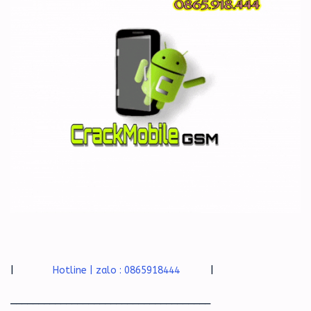
|
Hotline | zalo : 0865918444
|
____________________________________