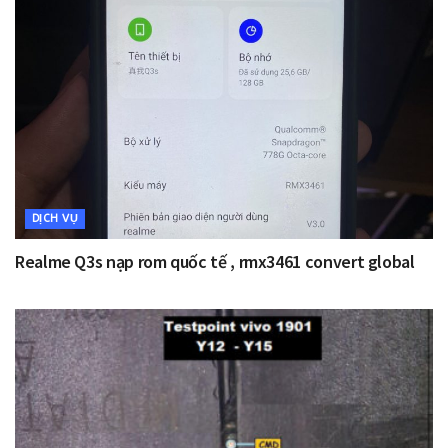
DỊCH VỤ
Realme Q3s nạp rom quốc tế , rmx3461 convert global