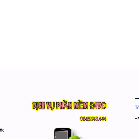
_
Tà
-
ác