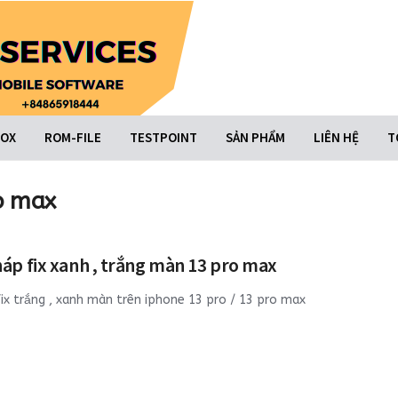
BOX
ROM-FILE
TESTPOINT
SẢN PHẨM
LIÊN HỆ
T
ro max
háp fix xanh , trắng màn 13 pro max
fix trắng , xanh màn trên iphone 13 pro / 13 pro max