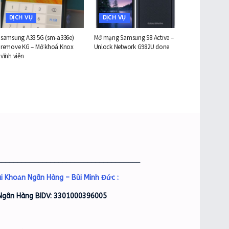
DỊCH VỤ
DỊCH VỤ
samsung A33 5G (sm-a336e)
Mở mạng Samsung S8 Active –
remove KG – Mở khoá Knox
Unlock Network G982U done
vĩnh viễn
___________________________________
i Khoản Ngân Hàng – Bùi Minh Đức :
Ngân Hàng BIDV: 3301000396005