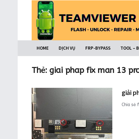
HOME
DỊCH VỤ
FRP-BYPASS
TOOL – 
Thẻ:
giai phap fix man 13 p
giải p
Chia sẻ 