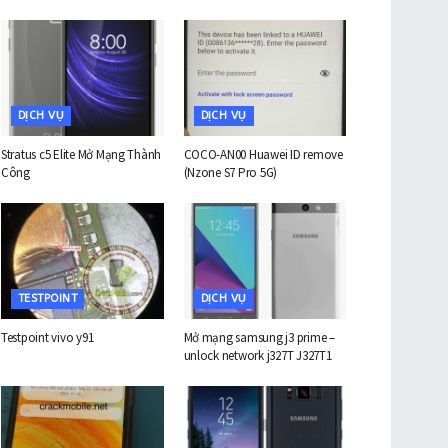
DỊCH VỤ
DỊCH VỤ
Stratus c5 Elite Mở Mạng Thành
COCO-AN00 Huawei ID remove
Công
(Nzone S7 Pro 5G)
TESTPOINT
DỊCH VỤ
Testpoint vivo y91
Mở mạng samsung j3 prime –
unlock network j327T J327T1