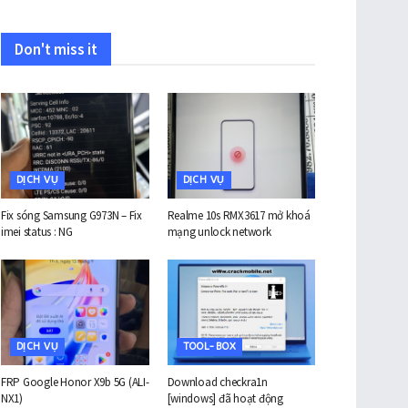
Don't miss it
DỊCH VỤ
DỊCH VỤ
Fix sóng Samsung G973N – Fix
Realme 10s RMX3617 mở khoá
imei status : NG
mạng unlock network
DỊCH VỤ
TOOL-BOX
FRP Google Honor X9b 5G (ALI-
Download checkra1n
NX1)
[windows] đã hoạt động