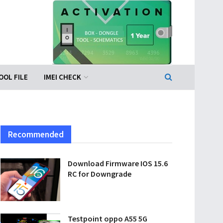
OOL FILE
IMEI CHECK
Recommended
Download Firmware IOS 15.6
RC for Downgrade
Testpoint oppo A55 5G