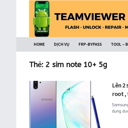
HOME
DỊCH VỤ
FRP-BYPASS
TOOL – 
Thẻ:
2 sim note 10+ 5g
Lên 2
root ,
Samsung
dụng đượ