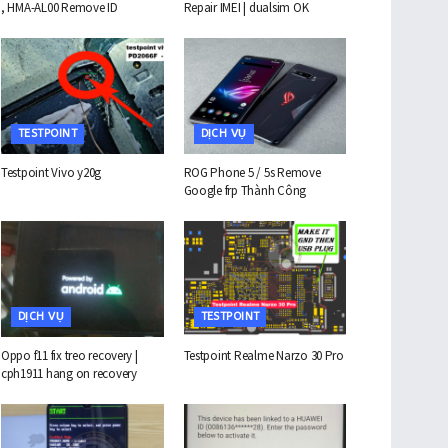
, HMA-AL00 Remove ID
Repair IMEI | dualsim OK
TESTPOINT
DỊCH VỤ
Testpoint Vivo y20g
ROG Phone 5 / 5s Remove
Google frp Thành Công
DỊCH VỤ
TESTPOINT
Oppo f11 fix treo recovery |
Testpoint Realme Narzo 30 Pro
cph1911 hang on recovery