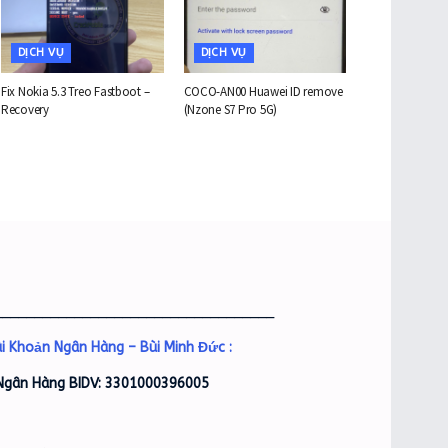
DỊCH VỤ
DỊCH VỤ
Fix Nokia 5.3 Treo Fastboot –
COCO-AN00 Huawei ID remove
Recovery
(Nzone S7 Pro 5G)
___________________________________
i Khoản Ngân Hàng – Bùi Minh Đức :
Ngân Hàng BIDV: 3301000396005