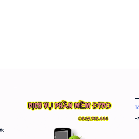
_
Tà
-
ác