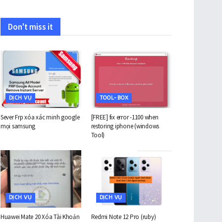
Don't miss it
DỊCH VỤ
TOOL-BOX
Sever Frp xóa xác minh google
[FREE] fix error -1100 when
mọi samsung
restoring iphone (windows
Tool)
DỊCH VỤ
DỊCH VỤ
Huawei Mate 20 Xóa Tài Khoản
Redmi Note 12 Pro (ruby)