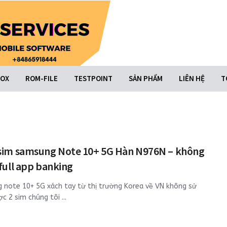
BOX
ROM-FILE
TESTPOINT
SẢN PHẨM
LIÊN HỆ
T
 sim samsung Note 10+ 5G Hàn N976N – không
 full app banking
 note 10+ 5G xách tay từ thị trường Korea về VN không sử
c 2 sim chúng tôi ...