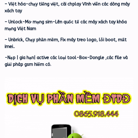
– Việt hóa-chạy tiếng việt, cài chplay Vĩnh viễn các dòng máy
xách tay
– Unlock-Mở mạng sim-Lên quốc tế các máy xách tay khóa
mạng Việt Nam
– Unbrick, Chạy phần mềm, Fix máy treo logo, lỗi boot, mất
imei..
-Nạp | gia hạn| active các loại tool-Box-Dongle ,các file và
giải pháp gsm hiếm có.